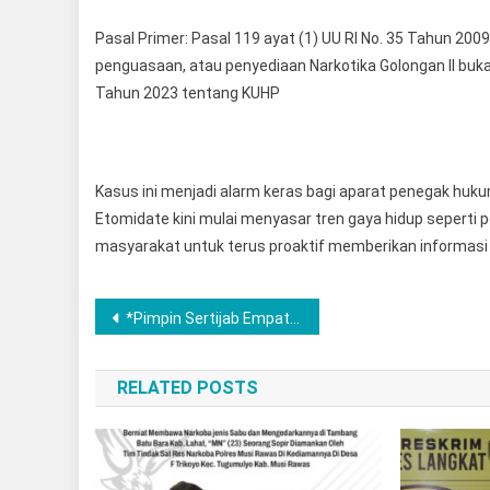
Pasal Primer: Pasal 119 ayat (1) UU RI No. 35 Tahun 200
penguasaan, atau penyediaan Narkotika Golongan II bukan
Tahun 2023 tentang KUHP
Kasus ini menjadi alarm keras bagi aparat penegak huk
Etomidate kini mulai menyasar tren gaya hidup seperti 
masyarakat untuk terus proaktif memberikan informasi 
Post
*Pimpin Sertijab Empat Pejabat Utama, Kapolres Musi Rawas: Ini Dinamika Lazim Demi Regenerasi Organisasi*
navigation
RELATED POSTS