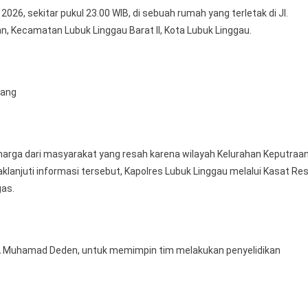
26, sekitar pukul 23.00 WIB, di sebuah rumah yang terletak di Jl.
Dalam
an, Kecamatan Lubuk Linggau Barat II, Kota Lubuk Linggau.
Bentuk
Perangkat
Rokok
Elektrik
sang
(vape)
erharga dari masyarakat yang resah karena wilayah Kelurahan Keputraa
klanjuti informasi tersebut, Kapolres Lubuk Linggau melalui Kasat Re
gas.
A Muhamad Deden, untuk memimpin tim melakukan penyelidikan