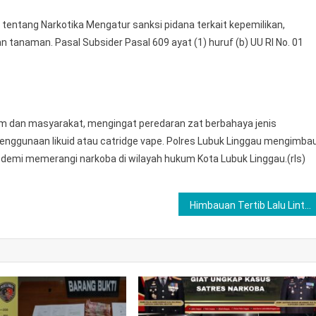
9 tentang Narkotika Mengatur sanksi pidana terkait kepemilikan,
 tanaman. Pasal Subsider Pasal 609 ayat (1) huruf (b) UU RI No. 01
um dan masyarakat, mengingat peredaran zat berbahaya jenis
penggunaan likuid atau catridge vape. Polres Lubuk Linggau mengimba
demi memerangi narkoba di wilayah hukum Kota Lubuk Linggau.(rls)
Himbauan Tertib Lalu Lintas Disampaikan Personel Satlantas Polres Langkat Dan Pengaturan Lalu Lintas Pagi