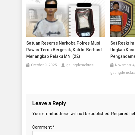
Satuan Reserse Narkoba Polres Musi
Sat Reskrim 
Rawas Terus Bergerak, Kali Ini Berhasil
Ungkap Kasu
Menangkap Pelaku MN (22)
Pengancam
October 9, 2025
gaungdemokrasi
November 4
gaungdemokra
Leave a Reply
Your email address will not be published.
Required fi
Comment
*