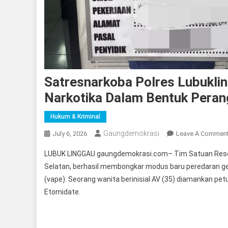
Satresnarkoba Polres Lubukli
Narkotika Dalam Bentuk Perang
Hukum & Kriminal
Gaungdemokrasi
July 6, 2026
Leave A Commen
LUBUK LINGGAU gaungdemokrasi.com– Tim Satuan Reser
Selatan, berhasil membongkar modus baru peredaran gel
(vape). Seorang wanita berinisial AV (35) diamankan pet
Etomidate.