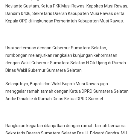
Beserta
Novianto Gustam, Ketua PKK Musi Rawas, Kapolres Musi Rawas,
Rombon
Dandim 0406, Sekretaris Daerah Kabupaten Musi Rawas serta
Turut
Kepala OPD di lingkungan Pemerintah Kabupaten Musi Rawas.
Melaksa
Ramah
Tamah
Dengan
Usai pertemuan dengan Gubernur Sumatera Selatan,
DPR
rombongan melanjutkan rangkaian kunjungan kehormatan
RI
dengan Wakil Gubernur Sumatera Selatan H Cik Ujang di Rumah
Dapil
Dinas Wakil Gubernur Sumatera Selatan.
Sumater
Selatan
Selanjutnya, Bupati dan Wakil Bupati Musi Rawas juga
I
menggelar ramah tamah dengan Ketua DPRD Sumatera Selatan
Andie Dinialdie di Rumah Dinas Ketua DPRD Sumsel.
Rangkaian kegiatan dilanjutkan dengan ramah tamah bersama
Sekretaris Daerah Sumatera Selatan Drs. H. Edward Candra, MH