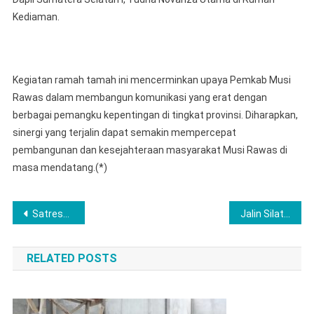
Kediaman.
Kegiatan ramah tamah ini mencerminkan upaya Pemkab Musi
Rawas dalam membangun komunikasi yang erat dengan
berbagai pemangku kepentingan di tingkat provinsi. Diharapkan,
sinergi yang terjalin dapat semakin mempercepat
pembangunan dan kesejahteraan masyarakat Musi Rawas di
masa mendatang.(*)
Post
Satresnarkoba Polres Lubuk Linggau Sergap Pengedar Narkoba Saat Transaksi di Sebuah Cafe
Jalin Silaturahmi Bupati Musi Rawas Bersama Forkopimda dan Jajaran Sholat Idul Fitri 1 Syawal 1447 Hijriah di Masjid Agung Darussalam
navigation
RELATED POSTS