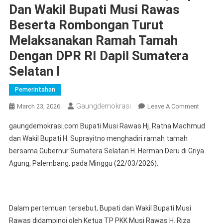
Dan Wakil Bupati Musi Rawas
Beserta Rombongan Turut
Melaksanakan Ramah Tamah
Dengan DPR RI Dapil Sumatera
Selatan I
Pemerintahan
Gaungdemokrasi
On
March 23, 2026
Leave A Comment
Selain
gaungdemokrasi.com Bupati Musi Rawas Hj. Ratna Machmud
Ke
dan Wakil Bupati H. Suprayitno menghadiri ramah tamah
Gubernu
bersama Gubernur Sumatera Selatan H. Herman Deru di Griya
Sumsel,
Agung, Palembang, pada Minggu (22/03/2026).
Bupati
Dan
Wakil
Bupati
Dalam pertemuan tersebut, Bupati dan Wakil Bupati Musi
Musi
Rawas didampingi oleh Ketua TP PKK Musi Rawas H. Riza
Rawas