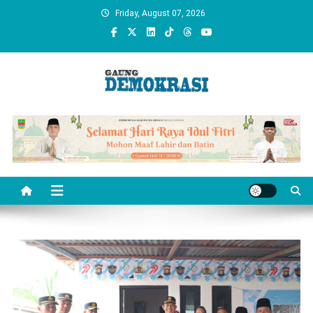
Skip
Friday, August 07, 2026
to
content
gaungdemokrasi.com