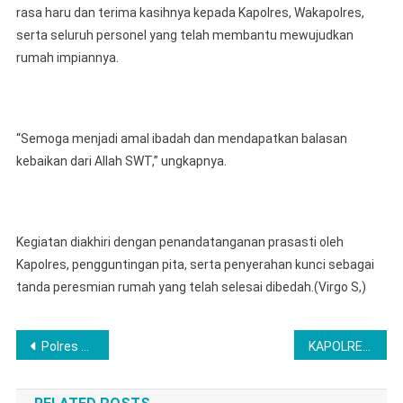
rasa haru dan terima kasihnya kepada Kapolres, Wakapolres,
serta seluruh personel yang telah membantu mewujudkan
rumah impiannya.
“Semoga menjadi amal ibadah dan mendapatkan balasan
kebaikan dari Allah SWT,” ungkapnya.
Kegiatan diakhiri dengan penandatanganan prasasti oleh
Kapolres, pengguntingan pita, serta penyerahan kunci sebagai
tanda peresmian rumah yang telah selesai dibedah.(Virgo S,)
Post
Polres Lubuk Linggau Dalam Satu Bulan Berhasil Mengungkap 45 Kasus Berikut 24 Tersangka
KAPOLRES MUSI RAWAS KEMBALI BANTU 2 TITIK BEDAH RUMAH, KEDEPAN AKAN PERBAIKI JEMBATAN GANTUNG
navigation