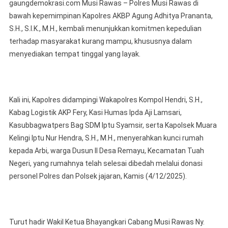
gaungdemokrasi.com Musi Rawas – Polres Musi Rawas di
Kemanusiaan,
bawah kepemimpinan Kapolres AKBP Agung Adhitya Prananta,
Kembalikan
S.H., S.I.K., M.H., kembali menunjukkan komitmen kepedulian
Senyum
terhadap masyarakat kurang mampu, khususnya dalam
Warga
Desa
menyediakan tempat tinggal yang layak.
Remayu
—
Kapolres
Kali ini, Kapolres didampingi Wakapolres Kompol Hendri, S.H.,
Musi
Rawas
Kabag Logistik AKP Fery, Kasi Humas Ipda Aji Lamsari,
Serahkan
Kasubbagwatpers Bag SDM Iptu Syamsir, serta Kapolsek Muara
Kunci
Kelingi Iptu Nur Hendra, S.H., M.H., menyerahkan kunci rumah
Bedah
kepada Arbi, warga Dusun II Desa Remayu, Kecamatan Tuah
Rumah
Negeri, yang rumahnya telah selesai dibedah melalui donasi
Hasil
personel Polres dan Polsek jajaran, Kamis (4/12/2025).
Donasi
Personel
Turut hadir Wakil Ketua Bhayangkari Cabang Musi Rawas Ny.