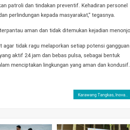
n patroli dan tindakan preventif. Kehadiran personel
 dan perlindungan kepada masyarakat,” tegasnya.
si terpantau aman dan tidak ditemukan kejadian menonjo
 agar tidak ragu melaporkan setiap potensi gangguan
yang aktif 24 jam dan bebas pulsa, sebagai bentuk
dalam menciptakan lingkungan yang aman dan kondusif.
Karawang Tangkas, Inovasi Pemkab Karawang Percepat Penurunan Stunting