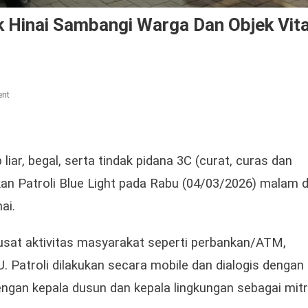
 Hinai Sambangi Warga Dan Objek Vita
On
ent
Sinergi
Jaga
Keamanan,
Polsek
iar, begal, serta tindak pidana 3C (curat, curas dan
Hinai
an Patroli Blue Light pada Rabu (04/03/2026) malam d
Sambangi
ai.
Warga
Dan
Objek
pusat aktivitas masyarakat seperti perbankan/ATM,
Vital
. Patroli dilakukan secara mobile dan dialogis dengan
Di
Malam
ngan kepala dusun dan kepala lingkungan sebagai mit
Hari