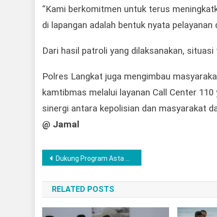
“Kami berkomitmen untuk terus meningkatka
di lapangan adalah bentuk nyata pelayanan
Dari hasil patroli yang dilaksanakan, situa
Polres Langkat juga mengimbau masyarakat
kamtibmas melalui layanan Call Center 110 
sinergi antara kepolisian dan masyarakat 
@ Jamal
Post
Dukung Program Asta Cita, Polres Musi Rawas Renovasi Jembatan Besi Sungai Pring di Desa Pulau Panggung
navigation
RELATED POSTS