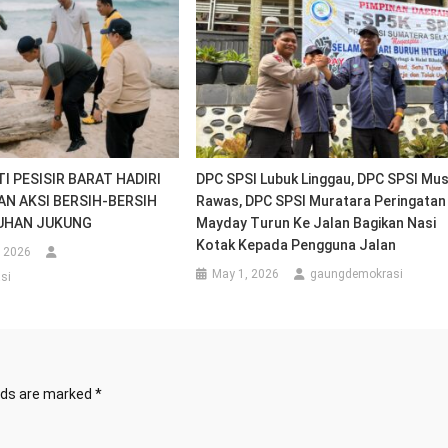
I PESISIR BARAT HADIRI
DPC SPSI Lubuk Linggau, DPC SPSI Mus
AN AKSI BERSIH-BERSIH
Rawas, DPC SPSI Muratara Peringatan
BUHAN JUKUNG
Mayday Turun Ke Jalan Bagikan Nasi
Kotak Kepada Pengguna Jalan
, 2026
May 1, 2026
gaungdemokrasi
si
elds are marked
*