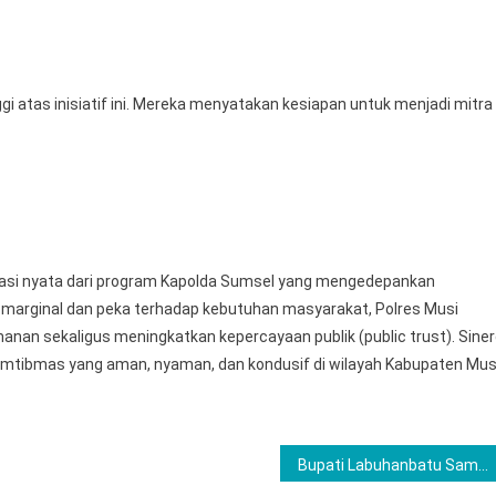
i atas inisiatif ini. Mereka menyatakan kesiapan untuk menjadi mitra
tasi nyata dari program Kapolda Sumsel yang mengedepankan
s marginal dan peka terhadap kebutuhan masyarakat, Polres Musi
an sekaligus meningkatkan kepercayaan publik (public trust). Siner
amtibmas yang aman, nyaman, dan kondusif di wilayah Kabupaten Mus
Bupati Labuhanbatu Sampaikan Laporan Keuangan Daerah ke BPK Perwakilan Sumut