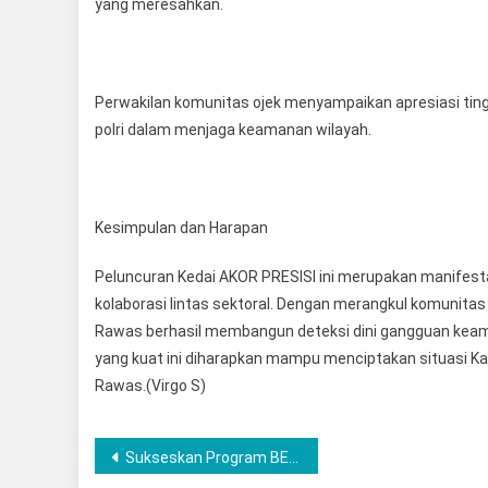
yang meresahkan.
Perwakilan komunitas ojek menyampaikan apresiasi tingg
polri dalam menjaga keamanan wilayah.
Kesimpulan dan Harapan
Peluncuran Kedai AKOR PRESISI ini merupakan manifes
kolaborasi lintas sektoral. Dengan merangkul komunita
Rawas berhasil membangun deteksi dini gangguan keaman
yang kuat ini diharapkan mampu menciptakan situasi K
Rawas.(Virgo S)
Post
Sukseskan Program BELIDA, Polres Musi Rawas Perbaiki Jembatan Sungai Use Desa Pulau Panggung