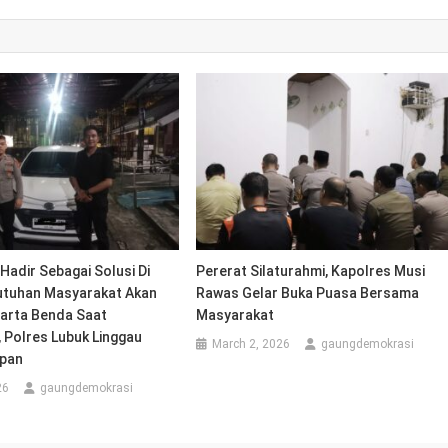
 Hadir Sebagai Solusi Di
Pererat Silaturahmi, Kapolres Musi
tuhan Masyarakat Akan
Rawas Gelar Buka Puasa Bersama
arta Benda Saat
Masyarakat
, Polres Lubuk Linggau
March 2, 2026
gaungdemokrasi
ipan
26
gaungdemokrasi