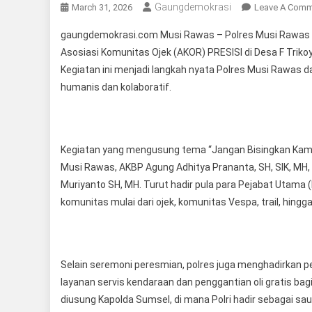
Gaungdemokrasi
March 31, 2026
Leave A Com
gaungdemokrasi.com Musi Rawas – Polres Musi Rawas me
Asosiasi Komunitas Ojek (AKOR) PRESISI di Desa F Trik
Kegiatan ini menjadi langkah nyata Polres Musi Rawas 
humanis dan kolaboratif.
Kegiatan yang mengusung tema “Jangan Bisingkan Kami D
Musi Rawas, AKBP Agung Adhitya Prananta, SH, SIK, MH,
Muriyanto SH, MH. Turut hadir pula para Pejabat Utama 
komunitas mulai dari ojek, komunitas Vespa, trail, hin
Selain seremoni peresmian, polres juga menghadirkan p
layanan servis kendaraan dan penggantian oli gratis bagi 
diusung Kapolda Sumsel, di mana Polri hadir sebagai sa