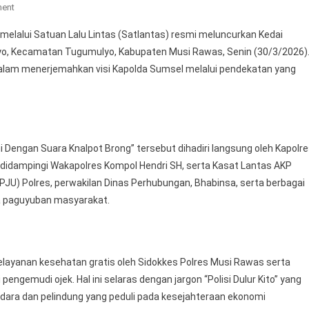
On
ment
Sinergi
lalui Satuan Lalu Lintas (Satlantas) resmi meluncurkan Kedai
“Polisi
oyo, Kecamatan Tugumulyo, Kabupaten Musi Rawas, Senin (30/3/2026)
Dulur
dalam menerjemahkan visi Kapolda Sumsel melalui pendekatan yang
Kito”,
Polres
Musi
Rawas
Launching
engan Suara Knalpot Brong” tersebut dihadiri langsung oleh Kapolr
Kedai
 didampingi Wakapolres Kompol Hendri SH, serta Kasat Lantas AKP
AKOR
PRESISI
(PJU) Polres, perwakilan Dinas Perhubungan, Bhabinsa, serta berbagai
Sebagai
gga paguyuban masyarakat.
Wadah
Kolaborasi
Kamtibmas
elayanan kesehatan gratis oleh Sidokkes Polres Musi Rawas serta
pengemudi ojek. Hal ini selaras dengan jargon “Polisi Dulur Kito” yang
udara dan pelindung yang peduli pada kesejahteraan ekonomi