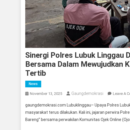
Sinergi Polres Lubuk Linggau
Bersama Dalam Mewujudkan K
Tertib
News
Gaungdemokrasi
November 13, 2025
Leave A 
gaungdemokrasi.com Lubuklinggau– Upaya Polres Lubu
masyarakat terus dilakukan. Kali ini, jajaran perwira P
Bareng” bersama perwakilan Komunitas Ojek Online (Ojol