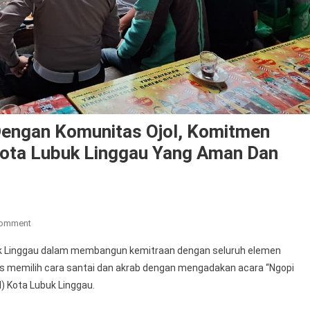
 Dengan Komunitas Ojol, Komitmen
ota Lubuk Linggau Yang Aman Dan
On
Comment
Sinergi
k Linggau dalam membangun kemitraan dengan seluruh elemen
Polres
olres memilih cara santai dan akrab dengan mengadakan acara “Ngopi
Lubuk
) Kota Lubuk Linggau.
Linggau
Dengan