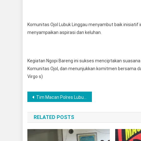
Komunitas Ojol Lubuk Linggau menyambut baik inisiatif 
menyampaikan aspirasi dan keluhan.
Kegiatan Ngopi Bareng ini sukses menciptakan suasana
Komunitas Ojol, dan menunjukkan komitmen bersama dal
Virgo s)
Post
Tim Macan Polres Lubuklinggau Bergerak Cepat Kejar Pelaku Jambret Berasal Dari Rejang Lebong Bengkulu
navigation
RELATED POSTS