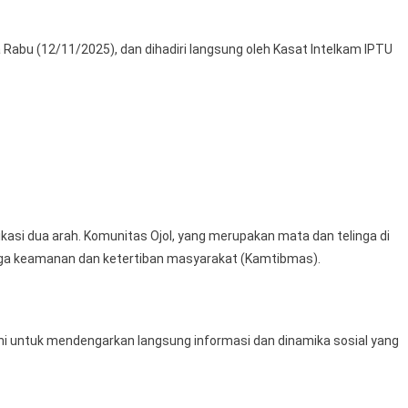
Komunitas
Ojol,
 Rabu (12/11/2025), dan dihadiri langsung oleh Kasat Intelkam IPTU
Komitmen
Bersama
Dalam
Mewujudkan
Kota
Lubuk
Linggau
Yang
Aman
kasi dua arah. Komunitas Ojol, yang merupakan mata dan telinga di
Dan
jaga keamanan dan ketertiban masyarakat (Kamtibmas).
Tertib
untuk mendengarkan langsung informasi dan dinamika sosial yang