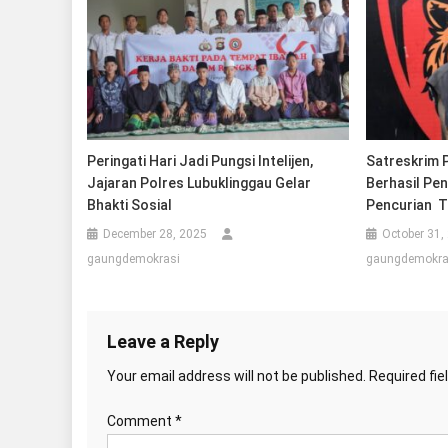
Peringati Hari Jadi Pungsi Intelijen,
Satreskrim 
Jajaran Polres Lubuklinggau Gelar
Berhasil Pe
Bhakti Sosial
Pencurian T
December 28, 2025
October 31,
gaungdemokrasi
gaungdemokra
Leave a Reply
Your email address will not be published.
Required fi
Comment
*