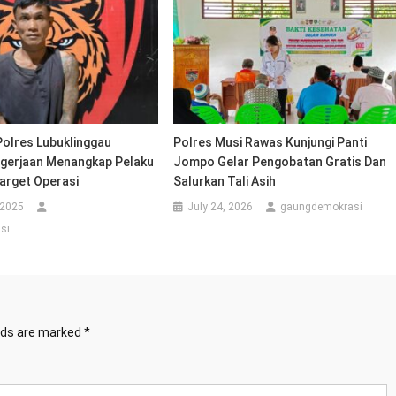
Polres Lubuklinggau
Polres Musi Rawas Kunjungi Panti
ngerjaan Menangkap Pelaku
Jompo Gelar Pengobatan Gratis Dan
arget Operasi
Salurkan Tali Asih
 2025
July 24, 2026
gaungdemokrasi
si
elds are marked
*