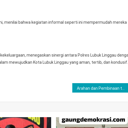
ini, menilai bahwa kegiatan informal seperti ini mempermudah mereka
 kekeluargaan, menegaskan sinergi antara Polres Lubuk Linggau deng
am mewujudkan Kota Lubuk Linggau yang aman, tertib, dan kondusif.
Arahan dan Pembinaan terhadap Bintara Lajang Polres Musi Rawas Tahun 2025