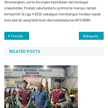
dimatangkan, serta dorongan kepedulian dari berbagai
stakeholder, Poslab Labuhanbatu optimistis mampu tampil
kompetitif di Liga 4 2026 sekaligus membangun fondasi sepak
bola daerah yang lebih kuat dan berkelanjutan.M.SUKMA
Post
Presiden RI Prabowo Subianto Resmikan 1.072 SPPG dan 18 Gudang Ketahanan Pangan, Termasuk SPPG MBG Polres Langkat 1 Salapian
Wakapolda Sumsel dan Kapolres Musi Rawas Resmikan Gedung dan Pengoperasionalan SPPG Polres Musi Rawas
navigation
RELATED POSTS