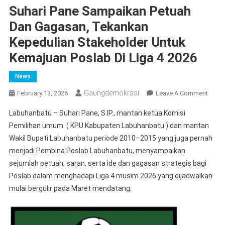
Suhari Pane Sampaikan Petuah
Dan Gagasan, Tekankan
Kepedulian Stakeholder Untuk
Kemajuan Poslab Di Liga 4 2026
News
Gaungdemokrasi
On
February 13, 2026
Leave A Comment
Suhar
Labuhanbatu – Suhari Pane, S.IP., mantan ketua Komisi
Pane
Pemilihan umum ( KPU Kabupaten Labuhanbatu ) dan mantan
Samp
Wakil Bupati Labuhanbatu periode 2010–2015 yang juga pernah
Petua
menjadi Pembina Poslab Labuhanbatu, menyampaikan
Dan
Gagas
sejumlah petuah, saran, serta ide dan gagasan strategis bagi
Teka
Poslab dalam menghadapi Liga 4 musim 2026 yang dijadwalkan
Keped
mulai bergulir pada Maret mendatang.
Stake
Untuk
Kema