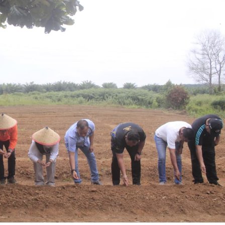
Menanam
Sejak
Dini