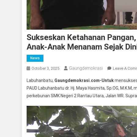
Sukseskan Ketahanan Pangan,
Anak-Anak Menanam Sejak Din
News
Gaungdemokrasi
October 3, 2025
Leave A Com
Labuhanbatu,
Gaungdemokrasi.com-Untuk
mensuksesk
PAUD Labuhanbatu dr. Hj. Maya Hasmita, Sp.OG, M.K.M, 
perkebunan SMK Negeri 2 Rantau Utara, Jalan WR. Supr