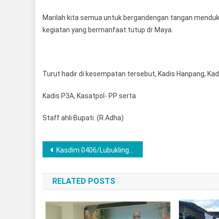
Marilah kita semua untuk bergandengan tangan menduku
kegiatan yang bermanfaat.tutup dr Maya.
Turut hadir di kesempatan tersebut, Kadis Hanpang, Kadis
Kadis P3A, Kasatpol- PP serta
Staff ahli Bupati. (R.Adha)
Post
Kasdim 0406/Lubuklinggau Pimpin Upacara Ziarah Nasional HUT ke-80 TNI
navigation
RELATED POSTS