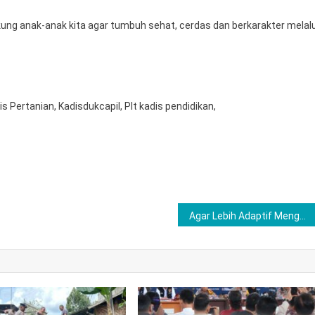
ng anak-anak kita agar tumbuh sehat, cerdas dan berkarakter melalu
 Pertanian, Kadisdukcapil, Plt kadis pendidikan,
Agar Lebih Adaptif Menghadapi Tantangan Tugas Kedepannya , Kapolres Lubuklinggau Pimpin upacara Sertijab