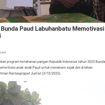
 Bunda Paud Labuhanbatu Memotivasi
i
On
ment
Sukseskan
an program ketahanan pangan Republik Indonesia tahun 2025 Bund
Ketahanan
memotivasi anak-anak Paud untuk menanam sejak dini di lahan
Pangan,
atman Rantauprapat Jum’at (3/10/2025).
Bunda
Paud
Labuhanbatu
Memotivasi
Anak-
Anak