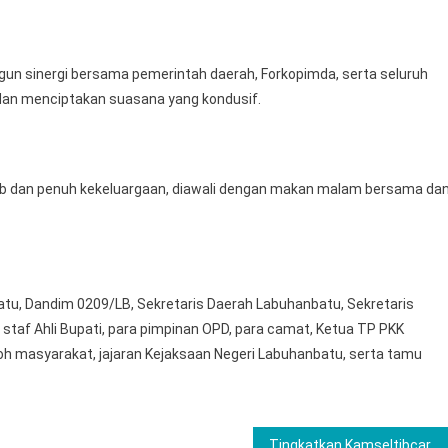
n sinergi bersama pemerintah daerah, Forkopimda, serta seluruh
an menciptakan suasana yang kondusif.
ab dan penuh kekeluargaan, diawali dengan makan malam bersama da
atu, Dandim 0209/LB, Sekretaris Daerah Labuhanbatu, Sekretaris
staf Ahli Bupati, para pimpinan OPD, para camat, Ketua TP PKK
h masyarakat, jajaran Kejaksaan Negeri Labuhanbatu, serta tamu
Tingkatkan Kamseltibcarlantas, Polres Musi Rawas Lakukan Ramp Check Kendaraan Mobil Tangki PT SRMD