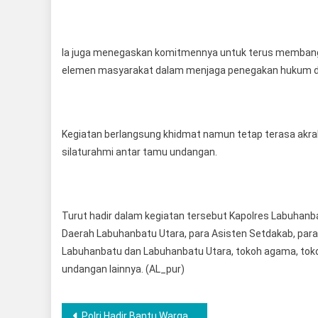
Ia juga menegaskan komitmennya untuk terus membangu
elemen masyarakat dalam menjaga penegakan hukum d
Kegiatan berlangsung khidmat namun tetap terasa akr
silaturahmi antar tamu undangan.
Turut hadir dalam kegiatan tersebut Kapolres Labuhanb
Daerah Labuhanbatu Utara, para Asisten Setdakab, para 
Labuhanbatu dan Labuhanbatu Utara, tokoh agama, toko
undangan lainnya. (AL_pur)
Post
Polri Hadir Bantu Warga Pesisir, Polairud Polres Langkat Timbun Halaman Masjid dan Santuni Anak Yatim