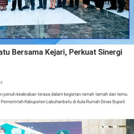
u Bersama Kejari, Perkuat Sinergi
On
nt
Temu
n penuh keakraban terasa dalam kegiatan ramah tamah dan temu
Ramah
ar Pemerintah Kabupaten Labuhanbatu di Aula Rumah Dinas Bupati
Bupati
Labuhanbatu
Bersama
Kejari,
Perkuat