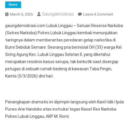
News
Gaungdemokrasi
On
March 6, 2026
Leave A Comment
Tertangk
gaungdemokrasi.com Lubuk Linggau – Satuan Reserse Narkoba
Basah
(Satres Narkoba) Polres Lubuk Linggau kembali menunjukkan
Saat
taringnya dalam memberantas peredaran gelap narkotika di
Menimba
Bumi Sebiduk Semare. Seorang pria berinisial OH (33) warga Kel.
Barang
Haram
Siring Agung Kec. Lubuk Linggau Selatan II, yang diketahui
,
merupakan residivis kasus serupa, tak berkutik saat disergap
Warga
petugas di sebuah rumah bedeng di kawasan Taba Pingin,
Siring
Kamis (5/3/2026) dini hari.
Agung
Berhasil
Ditangka
Satres
Penangkapan dramatis ini dipimpin langsung oleh Kanit Idik I Ipda
Narkoba
Purwo Arie Handoko atas instruksi tegas Kasat Res Narkoba
Polres
Polres Lubuk Linggau, AKP M. Romi.
Lubuklin