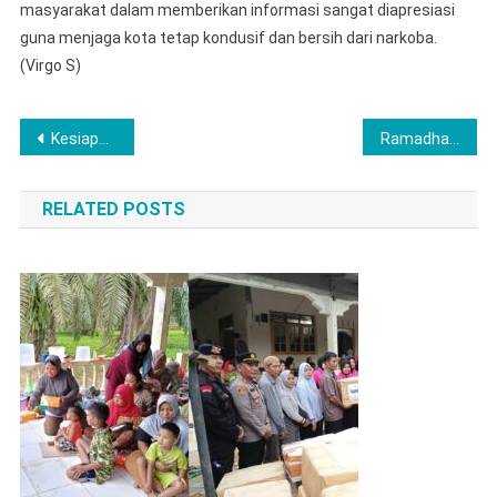
masyarakat dalam memberikan informasi sangat diapresiasi
guna menjaga kota tetap kondusif dan bersih dari narkoba.
(Virgo S)
Post
Kesiapan Sistem, Data, dan Kebijakan Pengelolaan ASN Berbasis Merit Wali Kota Lubuk Linggau Kunker ke BKN
Ramadhan Penuh Berkah, Polres Musi Rawas Buka Puasa Bersama Anak Yatim dan Kaum Dhuafa, Serta Salurkan Santunan
navigation
RELATED POSTS