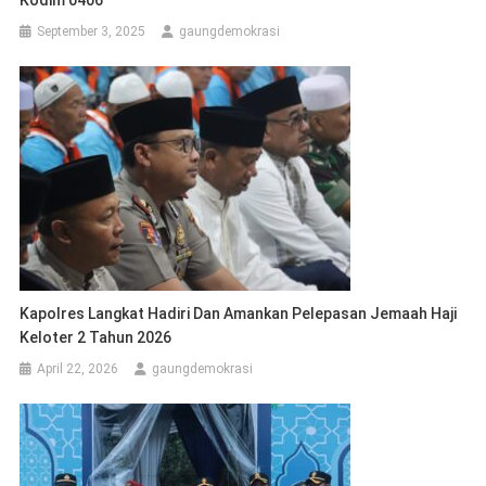
September 3, 2025
gaungdemokrasi
Kapolres Langkat Hadiri Dan Amankan Pelepasan Jemaah Haji
Keloter 2 Tahun 2026
April 22, 2026
gaungdemokrasi