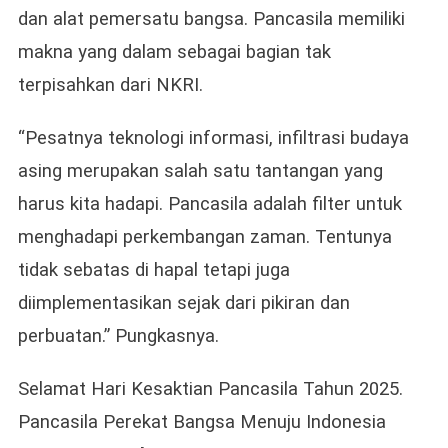
dan alat pemersatu bangsa. Pancasila memiliki
makna yang dalam sebagai bagian tak
terpisahkan dari NKRI.
“Pesatnya teknologi informasi, infiltrasi budaya
asing merupakan salah satu tantangan yang
harus kita hadapi. Pancasila adalah filter untuk
menghadapi perkembangan zaman. Tentunya
tidak sebatas di hapal tetapi juga
diimplementasikan sejak dari pikiran dan
perbuatan.” Pungkasnya.
Selamat Hari Kesaktian Pancasila Tahun 2025.
Pancasila Perekat Bangsa Menuju Indonesia