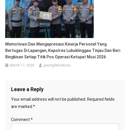
Memotivasi Dan Mengapresiasi Kinerja Personel Yang
Bertugas Di Lapangan, Kapolres Lubuklinggau Tinjau Dan Beri
Bingkisan Setiap Titik Pos Operasi Ketupat Musi 2026
March 17, 2026
gaungdemokrasi
Leave a Reply
Your email address will not be published.
Required fields
are marked
*
Comment
*