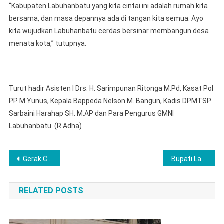
“Kabupaten Labuhanbatu yang kita cintai ini adalah rumah kita
bersama, dan masa depannya ada di tangan kita semua. Ayo
kita wujudkan Labuhanbatu cerdas bersinar membangun desa
menata kota,” tutupnya.
Turut hadir Asisten l Drs. H. Sarimpunan Ritonga M.Pd, Kasat Pol
PP M Yunus, Kepala Bappeda Nelson M. Bangun, Kadis DPMTSP
Sarbaini Harahap SH. M.AP dan Para Pengurus GMNI
Labuhanbatu. (R.Adha)
Post
Gerak Cepat Tim Macan Linggau Ringkus Pelaku Pembacok Petugas Jaga Malam Pasar Impres, Adanya Informasi Hendak Kabur Keluar Kota Lubuklinggau
Bupati Labuhanbatu Sambangi Posko Bantuan Untuk Korban Banjir Di Sumatera Utara
navigation
RELATED POSTS