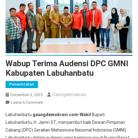
Wabup Terima Audensi DPC GMNI
Kabupaten Labuhanbatu
Pemerintahan
Gaungdemokrasi
December 3, 2025
On
Leave A Comment
Wabup
Labuhanbatu
gaungdemokrasi.com-Wakil
Bupati
Terima
Labuhanbatu, H. Jamri ST, menyambut baik Dewan Pimpinan
Audensi
Cabang (DPC) Gerakan Mahasiswa Nasional Indonesia (GMNI)
DPC
Labuhanbatu dalam audiensi yang berlangsung di Ruang Rapat
GMNI