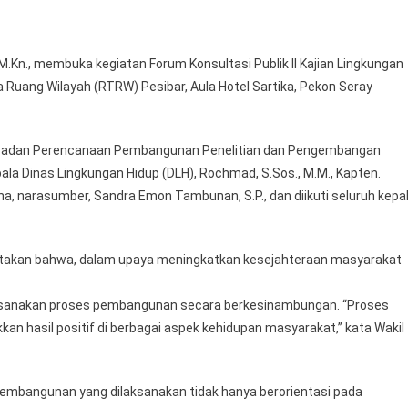
WAKIL
BUPATI
IRAWAN
, M.Kn., membuka kegiatan Forum Konsultasi Publik II Kajian Lingkungan
TOPANI
Ruang Wilayah (RTRW) Pesibar, Aula Hotel Sartika, Pekon Seray
BUKA
KEGIATAN
FKP
la Badan Perencanaan Pembangunan Penelitian dan Pengembangan
II
epala Dinas Lingkungan Hidup (DLH), Rochmad, S.Sos., M.M., Kapten.
KLHS
ina, narasumber, Sandra Emon Tambunan, S.P., dan diikuti seluruh kepa
PENYUSUNAN
RTRW
PESISIR
BARAT
atakan bahwa, dalam upaya meningkatkan kesejahteraan masyarakat
ksanakan proses pembangunan secara berkesinambungan. “Proses
an hasil positif di berbagai aspek kehidupan masyarakat,” kata Wakil
pembangunan yang dilaksanakan tidak hanya berorientasi pada