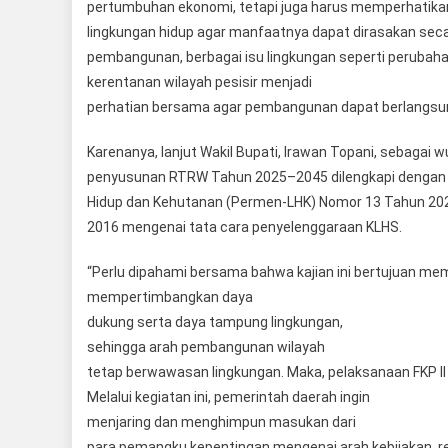
pertumbuhan ekonomi, tetapi juga harus memperhatikan
lingkungan hidup agar manfaatnya dapat dirasakan secar
pembangunan, berbagai isu lingkungan seperti perubaha
kerentanan wilayah pesisir menjadi
perhatian bersama agar pembangunan dapat berlangsung 
Karenanya, lanjut Wakil Bupati, Irawan Topani, sebagai
penyusunan RTRW Tahun 2025–2045 dilengkapi dengan 
Hidup dan Kehutanan (Permen-LHK) Nomor 13 Tahun 20
2016 mengenai tata cara penyelenggaraan KLHS.
“Perlu dipahami bersama bahwa kajian ini bertujuan m
mempertimbangkan daya
dukung serta daya tampung lingkungan,
sehingga arah pembangunan wilayah
tetap berwawasan lingkungan. Maka, pelaksanaan FKP II
Melalui kegiatan ini, pemerintah daerah ingin
menjaring dan menghimpun masukan dari
para pemangku kepentingan mengenai arah kebijakan, re