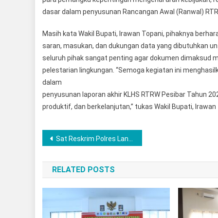
dasar dalam penyusunan Rancangan Awal (Ranwal) RTRW 
Masih kata Wakil Bupati, Irawan Topani, pihaknya berha
saran, masukan, dan dukungan data yang dibutuhkan u
seluruh pihak sangat penting agar dokumen dimaksu
pelestarian lingkungan. “Semoga kegiatan ini menghasi
dalam
penyusunan laporan akhir KLHS RTRW Pesibar Tahun 20
produktif, dan berkelanjutan,” tukas Wakil Bupati, Irawan
Post
Sat Reskrim Polres Langkat Berhasil Ungkap Kasus Pemerasan dan disertai Pengancaman
navigation
RELATED POSTS