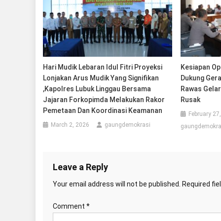
Hari Mudik Lebaran Idul Fitri Proyeksi
Kesiapan Op
Lonjakan Arus Mudik Yang Signifikan
Dukung Gera
,Kapolres Lubuk Linggau Bersama
Rawas Gelar
Jajaran Forkopimda Melakukan Rakor
Rusak
Pemetaan Dan Koordinasi Keamanan
February 27
March 2, 2026
gaungdemokrasi
gaungdemokra
Leave a Reply
Your email address will not be published.
Required fi
Comment
*