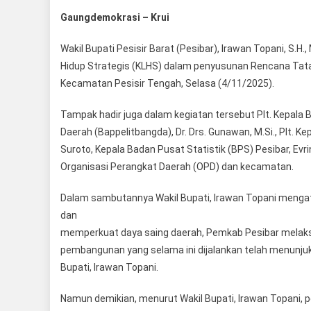
Gaungdemokrasi – Krui
Wakil Bupati Pesisir Barat (Pesibar), Irawan Topani, S.H.
Hidup Strategis (KLHS) dalam penyusunan Rencana Tata 
Kecamatan Pesisir Tengah, Selasa (4/11/2025).
Tampak hadir juga dalam kegiatan tersebut Plt. Kepa
Daerah (Bappelitbangda), Dr. Drs. Gunawan, M.Si., Plt. K
Suroto, Kepala Badan Pusat Statistik (BPS) Pesibar, Evr
Organisasi Perangkat Daerah (OPD) dan kecamatan.
Dalam sambutannya Wakil Bupati, Irawan Topani meng
dan
memperkuat daya saing daerah, Pemkab Pesibar mela
pembangunan yang selama ini dijalankan telah menunjukk
Bupati, Irawan Topani.
Namun demikian, menurut Wakil Bupati, Irawan Topani, 