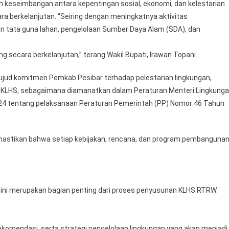
 keseimbangan antara kepentingan sosial, ekonomi, dan kelestarian
a berkelanjutan. “Seiring dengan meningkatnya aktivitas
n tata guna lahan, pengelolaan Sumber Daya Alam (SDA), dan
secara berkelanjutan,” terang Wakil Bupati, Irawan Topani.
 wujud komitmen Pemkab Pesibar terhadap pelestarian lingkungan,
KLHS, sebagaimana diamanatkan dalam Peraturan Menteri Lingkung
24 tentang pelaksanaan Peraturan Pemerintah (PP) Nomor 46 Tahun
emastikan bahwa setiap kebijakan, rencana, dan program pembanguna
 ini merupakan bagian penting dari proses penyusunan KLHS RTRW.
komendasi, serta strategi pengelolaan lingkungan yang akan menjadi