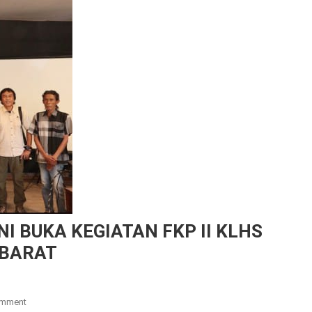
I BUKA KEGIATAN FKP II KLHS
 BARAT
On
omment