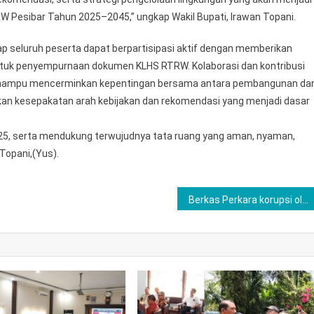
Pesibar Tahun 2025–2045,” ungkap Wakil Bupati, Irawan Topani.
rap seluruh peserta dapat berpartisipasi aktif dengan memberikan
ntuk penyempurnaan dokumen KLHS RTRW. Kolaborasi dan kontribusi
d mampu mencerminkan kepentingan bersama antara pembangunan da
lkan kesepakatan arah kebijakan dan rekomendasi yang menjadi dasar
25, serta mendukung terwujudnya tata ruang yang aman, nyaman,
 Topani,(Yus).
Berkas Perkara korupsi oleh Tersangka RE Diserahkan Penyidik Polda Ke Kejati Gorontalo