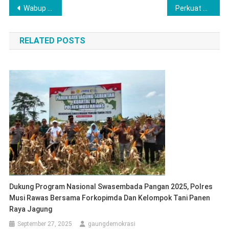
Post
Wabup Labuhanbatu Resmikan Edukasi Pencegahan Bullying di SMA Negeri 3 Rantau Utara
Perkuat Sinergitas, Wakapolres Musi Rawas Hadiri Upacara HUT TNI ke-80, Serta Berikan Nasi Tumpeng ke Kodim 0406 Lubuklinggau
navigation
RELATED POSTS
Dukung Program Nasional Swasembada Pangan 2025, Polres
Musi Rawas Bersama Forkopimda Dan Kelompok Tani Panen
Raya Jagung
September 27, 2025
gaungdemokrasi