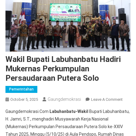
Wakil Bupati Labuhanbatu Hadiri
Mukernas Perkumpulan
Persaudaraan Putera Solo
Pemerintahan
Gaungdemokrasi
On
October 5, 2025
Leave A Comment
Wakil
Gaungdemokrasi.Com
Labuhanbatu-Wakil
Bupati Labuhanbatu,
Bupati
H. Jamri, S.T., menghadiri Musyawarah Kerja Nasional
Labuha
(Mukernas) Perkumpulan Persaudaraan Putera Solo ke-XXIV
Hadiri
Tahun 2025, Minggu (5/10/25) di Aula Pendopo, Rumah Dinas
Mukern