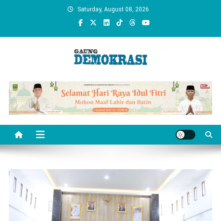
Skip
Saturday, August 08, 2026
to
content
gaungdemokrasi.com