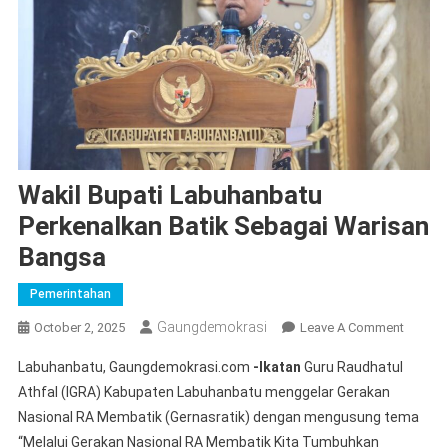
Wakil Bupati Labuhanbatu
Perkenalkan Batik Sebagai Warisan
Bangsa
Pemerintahan
Gaungdemokrasi
On
October 2, 2025
Leave A Comment
Wakil
Labuhanbatu, Gaungdemokrasi.com
-Ikatan
Guru Raudhatul
Bupati
Athfal (IGRA) Kabupaten Labuhanbatu menggelar Gerakan
Labuha
Nasional RA Membatik (Gernasratik) dengan mengusung tema
Perkena
“Melalui Gerakan Nasional RA Membatik Kita Tumbuhkan
Batik