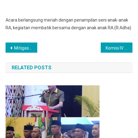
Acara berlangsung meriah dengan penampilan seni anak-anak
RA, kegiatan membatik bersama dengan anak anak RA.(R.Adha)
Post
Mitigasi Bencana saat Cuaca Ekstrem, Polres Musi Rawas Bersama Pemkab Musi Rawas Gelar Rapat Koordinasi Lintas Sektoral
Komisi IV DPRD Kabupaten Musi Rawas Menekankan Pentingnya Sinkronisasi Perencanaan Pembangunan
navigation
RELATED POSTS