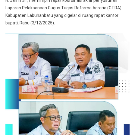
H. Jamri ST, memimpin rapat koordinasi akhir penyusunan
Labuhanbatu
Laporan Pelaksanaan Gugus Tugas Reforma Agraria (GTRA)
Pimpin
Kabupaten Labuhanbatu yang digelar di ruang rapat kantor
Rapat
Koordinasi
bupati, Rabu (3/12/2025).
Akhir
Penyusunan
Laporan
Pelaksanaan
Gugus
Tugas
Reforma
Agraria