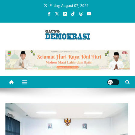
Skip
Friday, August 07, 2026
to
content
gaungdemokrasi.com