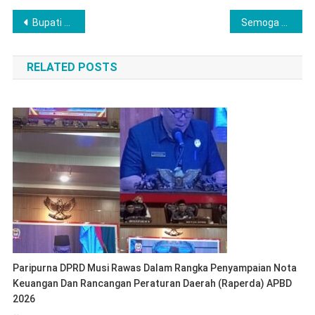
Post
Bupati Labuhanbatu Terima Audensi Pimpinan Suzuya Rantauprapat
Semoga Tema Natal Kali ini Dapat Menjadi Terang Bagi Kita Semua, Wabup Musi Rawas Hadiri Natal Bersama DPC PWKI
navigation
RELATED POSTS
Paripurna DPRD Musi Rawas Dalam Rangka Penyampaian Nota
Keuangan Dan Rancangan Peraturan Daerah (Raperda) APBD
2026