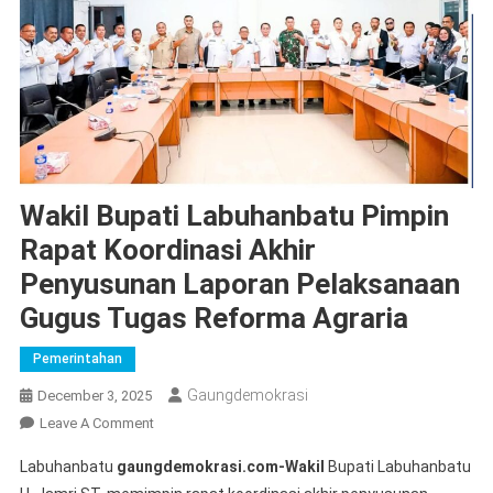
Wakil Bupati Labuhanbatu Pimpin
Rapat Koordinasi Akhir
Penyusunan Laporan Pelaksanaan
Gugus Tugas Reforma Agraria
Pemerintahan
Gaungdemokrasi
December 3, 2025
On
Leave A Comment
Wakil
Labuhanbatu
gaungdemokrasi.com-Wakil
Bupati Labuhanbatu
Bupati