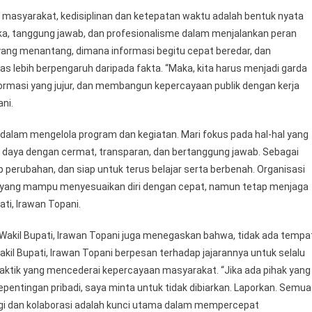
i masyarakat, kedisiplinan dan ketepatan waktu adalah bentuk nyata
ika, tanggung jawab, dan profesionalisme dalam menjalankan peran
a yang menantang, dimana informasi begitu cepat beredar, dan
tas lebih berpengaruh daripada fakta. “Maka, kita harus menjadi garda
masi yang jujur, dan membangun kepercayaan publik dengan kerja
ni.
k dalam mengelola program dan kegiatan. Mari fokus pada hal-hal yang
daya dengan cermat, transparan, dan bertanggung jawab. Sebagai
 perubahan, dan siap untuk terus belajar serta berbenah. Organisasi
n yang mampu menyesuaikan diri dengan cepat, namun tetap menjaga
ati, Irawan Topani.
Wakil Bupati, Irawan Topani juga menegaskan bahwa, tidak ada tempa
kil Bupati, Irawan Topani berpesan terhadap jajarannya untuk selalu
raktik yang mencederai kepercayaan masyarakat. “Jika ada pihak yang
ntingan pribadi, saya minta untuk tidak dibiarkan. Laporkan. Semua
rgi dan kolaborasi adalah kunci utama dalam mempercepat