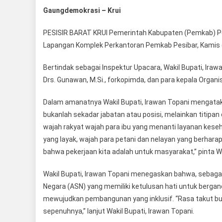
Gaungdemokrasi – Krui
PESISIR BARAT KRUI Pemerintah Kabupaten (Pemkab) Pesi
Lapangan Komplek Perkantoran Pemkab Pesibar, Kamis 
Bertindak sebagai Inspektur Upacara, Wakil Bupati, Irawan
Drs. Gunawan, M.Si., forkopimda, dan para kepala Organ
Dalam amanatnya Wakil Bupati, Irawan Topani mengat
bukanlah sekadar jabatan atau posisi, melainkan titipan
wajah rakyat wajah para ibu yang menanti layanan kes
yang layak, wajah para petani dan nelayan yang berharap
bahwa pekerjaan kita adalah untuk masyarakat,” pinta Wa
Wakil Bupati, Irawan Topani menegaskan bahwa, sebaga
Negara (ASN) yang memiliki ketulusan hati untuk berga
mewujudkan pembangunan yang inklusif. “Rasa takut bu
sepenuhnya,” lanjut Wakil Bupati, Irawan Topani.