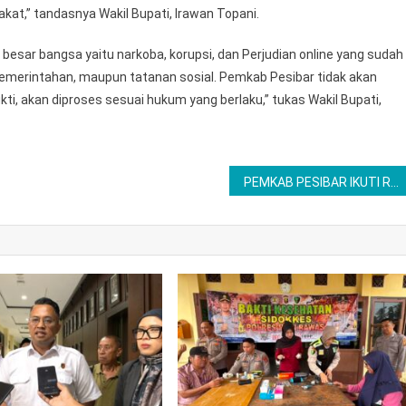
t,” tandasnya Wakil Bupati, Irawan Topani.
h besar bangsa yaitu narkoba, korupsi, dan Perjudian online yang sudah
 pemerintahan, maupun tatanan sosial. Pemkab Pesibar tidak akan
ukti, akan diproses sesuai hukum yang berlaku,” tukas Wakil Bupati,
PEMKAB PESIBAR IKUTI RAKOR PENGENDALIAN INFLASI DAERAH TAHUN 2025.