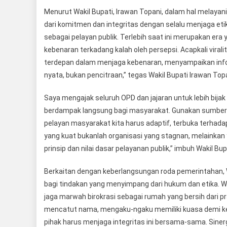
Menurut Wakil Bupati, Irawan Topani, dalam hal melayan
dari komitmen dan integritas dengan selalu menjaga et
sebagai pelayan publik. Terlebih saat ini merupakan er
kebenaran terkadang kalah oleh persepsi. Acapkali virali
terdepan dalam menjaga kebenaran, menyampaikan infor
nyata, bukan pencitraan,” tegas Wakil Bupati Irawan Topa
Saya mengajak seluruh OPD dan jajaran untuk lebih bija
berdampak langsung bagi masyarakat. Gunakan sumber 
pelayan masyarakat kita harus adaptif, terbuka terhadap
yang kuat bukanlah organisasi yang stagnan, melainka
prinsip dan nilai dasar pelayanan publik,” imbuh Wakil Bup
Berkaitan dengan keberlangsungan roda pemerintahan, 
bagi tindakan yang menyimpang dari hukum dan etika. Wa
jaga marwah birokrasi sebagai rumah yang bersih dari p
mencatut nama, mengaku-ngaku memiliki kuasa demi kepe
pihak harus menjaga integritas ini bersama-sama. Sine