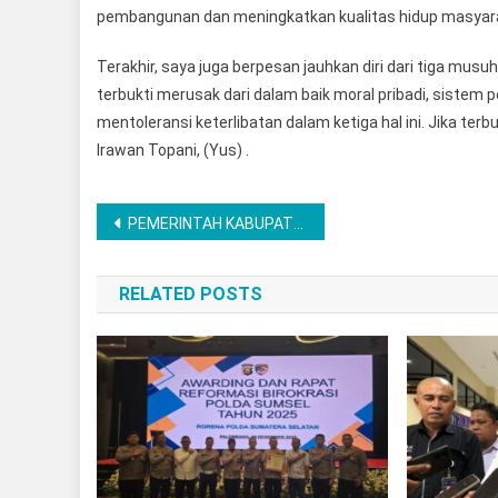
pembangunan dan meningkatkan kualitas hidup masyaraka
Terakhir, saya juga berpesan jauhkan diri dari tiga musu
terbukti merusak dari dalam baik moral pribadi, sistem
mentoleransi keterlibatan dalam ketiga hal ini. Jika terb
Irawan Topani, (Yus) .
Post
PEMERINTAH KABUPATEN PESISIR BARAT JEMPUT BOLA KE PUSAT DORONG PERCEPATAN PEMBANGUNAN DAERAH
navigation
RELATED POSTS