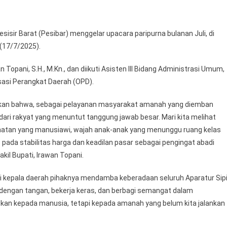
WAKIL
BUPATI
PIMPIN
sir Barat (Pesibar) menggelar upacara paripurna bulanan Juli, di
UPACARA
(17/7/2025).
PARIPURNA
BULANAN
 Topani, S.H., M.Kn., dan diikuti Asisten III Bidang Administrasi Umum,
PEMKAB
isasi Perangkat Daerah (OPD).
PESIBAR
akan bahwa, sebagai pelayanan masyarakat amanah yang diemban
 dari rakyat yang menuntut tanggung jawab besar. Mari kita melihat
ehatan yang manusiawi, wajah anak-anak yang menunggu ruang kelas
 pada stabilitas harga dan keadilan pasar sebagai pengingat abadi
kil Bupati, Irawan Topani.
i kepala daerah pihaknya mendamba keberadaan seluruh Aparatur Sipi
ndengan tangan, bekerja keras, dan berbagi semangat dalam
kan kepada manusia, tetapi kepada amanah yang belum kita jalankan