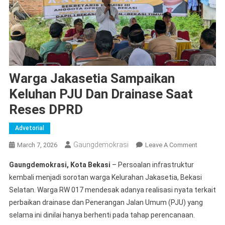
Warga Jakasetia Sampaikan
Keluhan PJU Dan Drainase Saat
Reses DPRD
Advetorial
Gaungdemokrasi
On
March 7, 2026
Leave A Comment
Warga
Gaungdemokrasi, Kota Bekasi
– Persoalan infrastruktur
Jakaseti
kembali menjadi sorotan warga Kelurahan Jakasetia, Bekasi
Sampaik
Selatan. Warga RW 017 mendesak adanya realisasi nyata terkait
Keluhan
perbaikan drainase dan Penerangan Jalan Umum (PJU) yang
PJU
Dan
selama ini dinilai hanya berhenti pada tahap perencanaan.