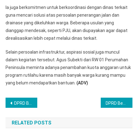
Ia juga berkomitmen untuk berkoordinasi dengan dinas terkait
guna mencari solusi atas persoalan penerangan jalan dan
drainase yang dikeluhkan warga. Beberapa usulan yang
dianggap mendesak, seperti PJU, akan diupayakan agar dapat
direalisasikan lebih cepat melalui dinas terkait.
Selain persoalan infrastruktur, aspirasi sosial juga muncul
dalam kegiatan tersebut. Agus Subekti dari RW 01 Perumahan
Peninsula meminta adanya penambahan kuota anggaran untuk
program rutilahu karena masih banyak warga kurang mampu
yang belum mendapatkan bantuan.
(ADV)
Post
DPRD Bekasi Buka Peluang Beasiswa bagi Mahasiswa Tidak Mampu
DPRD Bekasi Dorong Program SMP Gratis untuk Atasi Keterbatasan Daya Tampung
navigation
RELATED POSTS