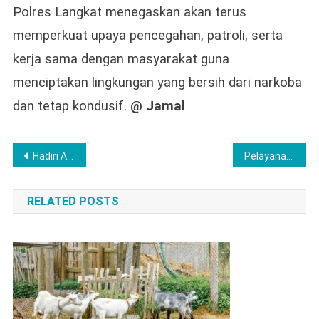
Polres Langkat menegaskan akan terus
memperkuat upaya pencegahan, patroli, serta
kerja sama dengan masyarakat guna
menciptakan lingkungan yang bersih dari narkoba
dan tetap kondusif.
@ Jamal
Post
Hadiri Anniversary ke-40 Vihara Aditya Maitreya Wako Lubuklinggau: Perjalanan Yang Panjang dan Patut Disyukuri
Pelayanan Humanis Polri, Sidokkes Polres Musi Rawas Berikan Layanan Kesehatan Gratis Saat Natal Oikumene
navigation
RELATED POSTS