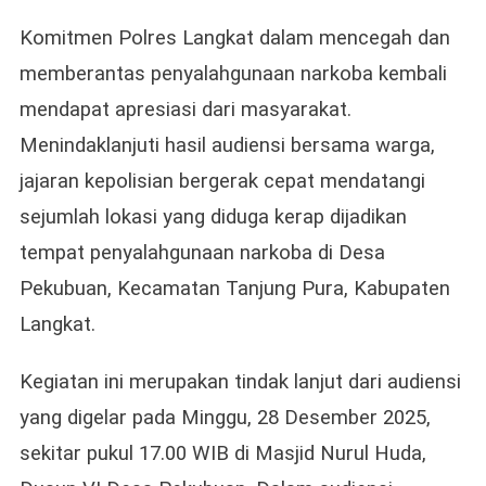
Apresiasi
Langkah
Komitmen Polres Langkat dalam mencegah dan
Polres
memberantas penyalahgunaan narkoba kembali
Langkat
mendapat apresiasi dari masyarakat.
Tegas
Cegah
Menindaklanjuti hasil audiensi bersama warga,
Penyalahgunaan
jajaran kepolisian bergerak cepat mendatangi
Narkoba
sejumlah lokasi yang diduga kerap dijadikan
tempat penyalahgunaan narkoba di Desa
Pekubuan, Kecamatan Tanjung Pura, Kabupaten
Langkat.
Kegiatan ini merupakan tindak lanjut dari audiensi
yang digelar pada Minggu, 28 Desember 2025,
sekitar pukul 17.00 WIB di Masjid Nurul Huda,