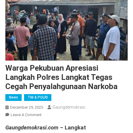
Warga Pekubuan Apresiasi
Langkah Polres Langkat Tegas
Cegah Penyalahgunaan Narkoba
News
TNI & POLRI
Gaungdemokrasi
December 29, 2025
On
Leave A Comment
Warga
Gaungdemokrasi.com
– Langkat
Pekubuan