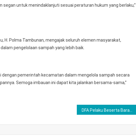
 segan untuk menindaklanjuti sesuai peraturan hukum yang berlaku,”
u, H. Polma Tambunan, mengajak seluruh elemen masyarakat,
 dalam pengelolaan sampah yang lebih baik.
asi dengan pemerintah kecamatan dalam mengelola sampah secara
 depannya. Semoga imbauan ini dapat kita jalankan bersama-sama,”
DFA Pelaku Beserta Barang Bukti Langsung digelandang Satuan Reserse Narkoba Polres Lubuklinggau