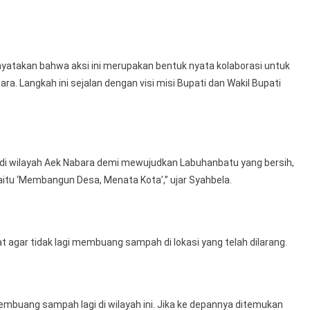
Larangan
Buang
Sampah
Di
enyatakan bahwa aksi ini merupakan bentuk nyata kolaborasi untuk
Aek
 Langkah ini sejalan dengan visi misi Bupati dan Wakil Bupati
Nabara
 di wilayah Aek Nabara demi mewujudkan Labuhanbatu yang bersih,
yaitu ‘Membangun Desa, Menata Kota’,” ujar Syahbela.
 agar tidak lagi membuang sampah di lokasi yang telah dilarang.
mbuang sampah lagi di wilayah ini. Jika ke depannya ditemukan