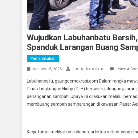
Wujudkan Labuhanbatu Bersih
Spanduk Larangan Buang Samp
Pemerintahan
Gaungdemokrasi
January 15, 2026
Leave A Co
Labuhanbatu, gaungdemokrasi.com Dalam rangka mewuju
Dinas Lingkungan Hidup (DLH) bersinergi dengan jajara
penanganan sampah. Upaya ini dilakukan melalui pema
membuang sampah sembarangan di kawasan Pasar Aek N
Kegiatan ini melibatkan kolaborasi lintas sektor yang d