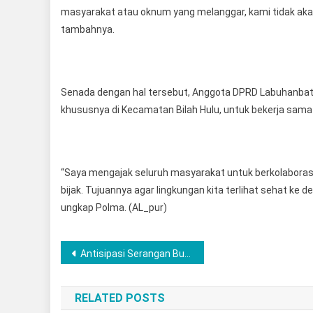
masyarakat atau oknum yang melanggar, kami tidak akan
tambahnya.
Senada dengan hal tersebut, Anggota DPRD Labuhanbat
khususnya di Kecamatan Bilah Hulu, untuk bekerja sama
“Saya mengajak seluruh masyarakat untuk berkolabor
bijak. Tujuannya agar lingkungan kita terlihat sehat ke
ungkap Polma. (AL_pur)
Post
Antisipasi Serangan Buaya, Polsek Megang Sakti Polres Musi Rawas Imbau Warga Hindari Aktivitas di Sungai
navigation
RELATED POSTS