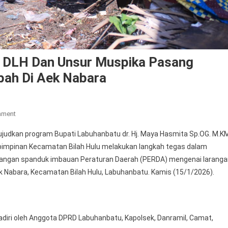
, DLH Dan Unsur Muspika Pasang
ah Di Aek Nabara
On
mment
Wujudkan
dkan program Bupati Labuhanbatu dr. Hj. Maya Hasmita Sp.OG. M.KM
Labuhanbatu
n pimpinan Kecamatan Bilah Hulu melakukan langkah tegas dalam
Bersih,
sangan spanduk imbauan Peraturan Daerah (PERDA) mengenai laranga
DLH
abara, Kecamatan Bilah Hulu, Labuhanbatu. Kamis (15/1/2026).
Dan
Unsur
Muspika
Pasang
ihadiri oleh Anggota DPRD Labuhanbatu, Kapolsek, Danramil, Camat,
Spanduk