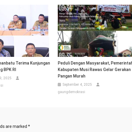
anbatu Terima Kunjungan
Peduli Dengan Masyarakat, Pemerinta
g BPK RI
Kabupaten Musi Rawas Gelar Gerakan
Pangan Murah
9, 2025
September 4, 2025
si
gaungdemokrasi
elds are marked
*