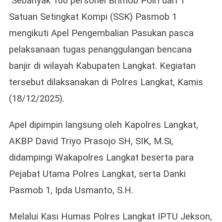
Sebanyak 100 personel Brimob Polri dari 1
Polri
Satuan Setingkat Kompi (SSK) Pasmob 1
Pasca
mengikuti Apel Pengembalian Pasukan pasca
Penanggulangan
Banjir
pelaksanaan tugas penanggulangan bencana
Di
banjir di wilayah Kabupaten Langkat. Kegiatan
Langkat
tersebut dilaksanakan di Polres Langkat, Kamis
(18/12/2025).
Apel dipimpin langsung oleh Kapolres Langkat,
AKBP David Triyo Prasojo SH, SIK, M.Si,
didampingi Wakapolres Langkat beserta para
Pejabat Utama Polres Langkat, serta Danki
Pasmob 1, Ipda Usmanto, S.H.
Melalui Kasi Humas Polres Langkat IPTU Jekson,