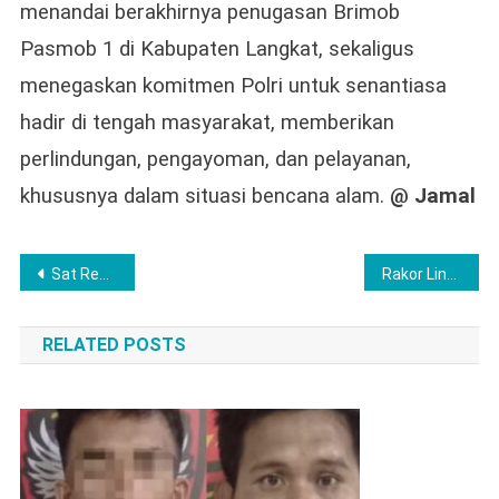
menandai berakhirnya penugasan Brimob
Pasmob 1 di Kabupaten Langkat, sekaligus
menegaskan komitmen Polri untuk senantiasa
hadir di tengah masyarakat, memberikan
perlindungan, pengayoman, dan pelayanan,
khususnya dalam situasi bencana alam.
@ Jamal
Post
Sat Res Narkoba Polres Langkat Ungkap Kasus Narkotika, Kapolres Tegaskan Perang Terhadap Narkoba
Rakor Lintas Sektoral Ops Lilin TOBA 2025, Polres Langkat Perkuat Sinergi Pengamanan Natal dan Tahun Baru
navigation
RELATED POSTS