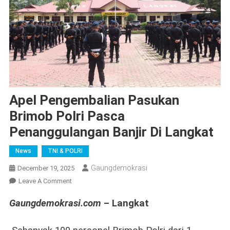
Apel Pengembalian Pasukan
Brimob Polri Pasca
Penanggulangan Banjir Di Langkat
News
TNI & POLRI
Gaungdemokrasi
December 19, 2025
On
Leave A Comment
Apel
Gaungdemokrasi.com
– Langkat
Pengembalian
Pasukan
Brimob