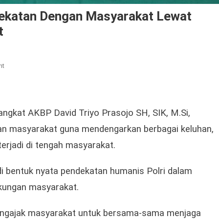
dekatan Dengan Masyarakat Lewat
t
On
nt
Kapolres
Langkat
Perkuat
Kedekatan
ngkat AKBP David Triyo Prasojo SH, SIK, M.Si,
Dengan
n masyarakat guna mendengarkan berbagai keluhan,
Masyarakat
rjadi di tengah masyarakat.
Lewat
Safari
Jumat
i bentuk nyata pendekatan humanis Polri dalam
Dan
kungan masyarakat.
Jumat
Curhat
engajak masyarakat untuk bersama-sama menjaga