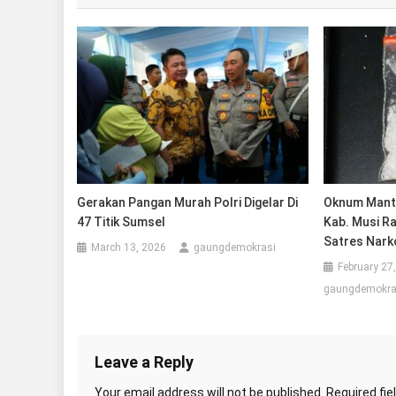
Gerakan Pangan Murah Polri Digelar Di
Oknum Manta
47 Titik Sumsel
Kab. Musi R
Satres Nark
March 13, 2026
gaungdemokrasi
February 27
gaungdemokra
Leave a Reply
Your email address will not be published.
Required fi