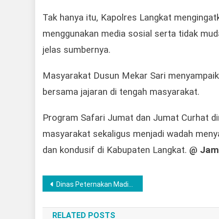
Tak hanya itu, Kapolres Langkat mengingat
menggunakan media sosial serta tidak mud
jelas sumbernya.
Masyarakat Dusun Mekar Sari menyampaikan
bersama jajaran di tengah masyarakat.
Program Safari Jumat dan Jumat Curhat d
masyarakat sekaligus menjadi wadah menya
dan kondusif di Kabupaten Langkat.
@ Jam
Post
Dinas Peternakan Madina Diminta Klarifikasi Dugaan Kejanggalan Pengadaan Obat dan Bantuan Sapi
navigation
RELATED POSTS