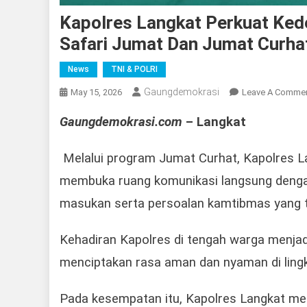
Kapolres Langkat Perkuat Ke
Safari Jumat Dan Jumat Curha
News
TNI & POLRI
Gaungdemokrasi
May 15, 2026
Leave A Comme
Gaungdemokrasi.com
– Langkat
Melalui program Jumat Curhat, Kapolres La
membuka ruang komunikasi langsung denga
masukan serta persoalan kamtibmas yang te
Kehadiran Kapolres di tengah warga menjad
menciptakan rasa aman dan nyaman di ling
Pada kesempatan itu, Kapolres Langkat m