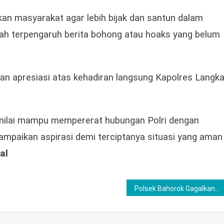
kan masyarakat agar lebih bijak dan santun dalam
ah terpengaruh berita bohong atau hoaks yang belum
 apresiasi atas kehadiran langsung Kapolres Langka
inilai mampu mempererat hubungan Polri dengan
mpaikan aspirasi demi terciptanya situasi yang aman
al
Polsek Bahorok Gagalkan Peredaran 2 Kilogram Ganja di Bukit Lawang, Satu Warga Bahorok Diamankan