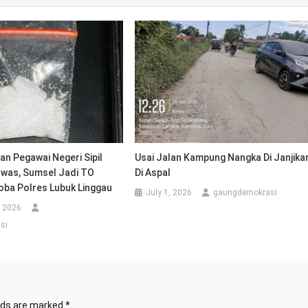
n Pegawai Negeri Sipil
Usai Jalan Kampung Nangka Di Janjika
awas, Sumsel Jadi TO
Di Aspal
oba Polres Lubuk Linggau
July 1, 2026
gaungdemokrasi
, 2026
si
elds are marked
*