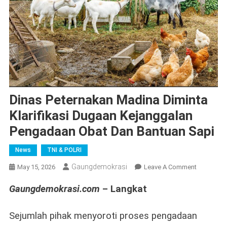
Dinas Peternakan Madina Diminta
Klarifikasi Dugaan Kejanggalan
Pengadaan Obat Dan Bantuan Sapi
News
TNI & POLRI
Gaungdemokrasi
On
May 15, 2026
Leave A Comment
Dinas
Gaungdemokrasi.com
– Langkat
Peternaka
Madina
Diminta
Sejumlah pihak menyoroti proses pengadaan
Klarifikasi