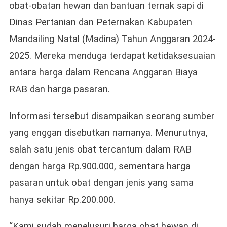
obat-obatan hewan dan bantuan ternak sapi di
Dugaan
Dinas Pertanian dan Peternakan Kabupaten
Kejanggal
Pengadaa
Mandailing Natal (Madina) Tahun Anggaran 2024-
Obat
2025. Mereka menduga terdapat ketidaksesuaian
Dan
Bantuan
antara harga dalam Rencana Anggaran Biaya
Sapi
RAB dan harga pasaran.
Informasi tersebut disampaikan seorang sumber
yang enggan disebutkan namanya. Menurutnya,
salah satu jenis obat tercantum dalam RAB
dengan harga Rp.900.000, sementara harga
pasaran untuk obat dengan jenis yang sama
hanya sekitar Rp.200.000.
“Kami sudah menelusuri harga obat hewan di