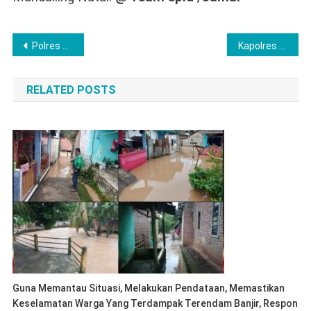
Post
Polres Lubuk Linggau Antisipasi Potensi Gangguan Kamtibmas, Kerahkan Personil Secara Masip
Kapolres Langkat Perkuat Kedekatan Dengan Masyarakat Lewat Safari Jumat Dan Jumat Curhat
navigation
RELATED POSTS
Guna Memantau Situasi, Melakukan Pendataan, Memastikan
Keselamatan Warga Yang Terdampak Terendam Banjir, Respon