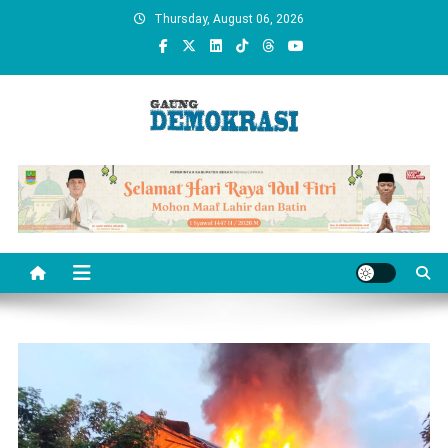
Skip
Thursday, August 06, 2026
to
content
gaungdemokrasi.com