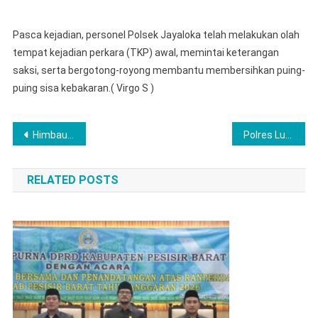
Pasca kejadian, personel Polsek Jayaloka telah melakukan olah
tempat kejadian perkara (TKP) awal, memintai keterangan
saksi, serta bergotong-royong membantu membersihkan puing-
puing sisa kebakaran.( Virgo S )
Post
Himbauan Tertib Lalu Lintas Disampaikan Personel Satlantas Polres Langkat Dan Pengaturan Lalu Lintas Pagi
Polres Lubuklinggau Tangkap Pelaku Pungli Ternyata Pecatan Polisi Berpangkat Bripka
navigation
RELATED POSTS