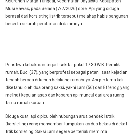
Kelurahan Marga Tunggal, Kecamatan Jayaloka, Kabupaten
Listrik
Musi Rawas, pada Selasa (7/7/2026) sore. Api yang diduga
Rumah
Warga
berasal dari korsleting listrik tersebut melahap habis bangunan
Jayaloka
beserta seluruh perabotan di dalamnya.
Musi
Rawas
Ludes
Terbakar
Peristiwa kebakaran terjadi sekitar pukul 17.30 WIB. Pemilik
rumah, Budi (37), yang berprofesi sebagai petani, saat kejadian
tengah berada di kebun belakang rumahnya. Api pertama kali
diketahui oleh dua orang saksi, yakni Lam (56) dan Effendy, yang
melihat kepulan asap dan kobaran api muncul dari area ruang
tamu rumah korban.
Diduga kuat, api dipicu oleh hubungan arus pendek listrik
(korsleting) yang menyambar tumpukan kardus bekas di dekat
titik korsleting. Saksi Lam segera berteriak meminta