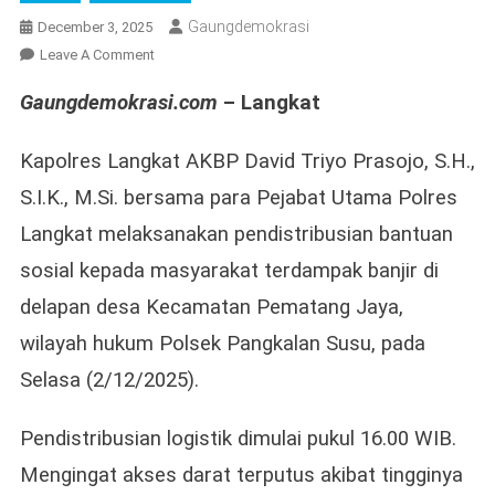
Gaungdemokrasi
December 3, 2025
On
Leave A Comment
Kapolres
Gaungdemokrasi.com
– Langkat
Langkat
Salurkan
Bansos
Kapolres Langkat AKBP David Triyo Prasojo, S.H.,
Untuk
S.I.K., M.Si. bersama para Pejabat Utama Polres
Warga
Langkat melaksanakan pendistribusian bantuan
Terdampak
Banjir
sosial kepada masyarakat terdampak banjir di
Di
delapan desa Kecamatan Pematang Jaya,
Pematang
Jaya
wilayah hukum Polsek Pangkalan Susu, pada
Melalui
Selasa (2/12/2025).
Jalur
Laut
Pendistribusian logistik dimulai pukul 16.00 WIB.
Mengingat akses darat terputus akibat tingginya