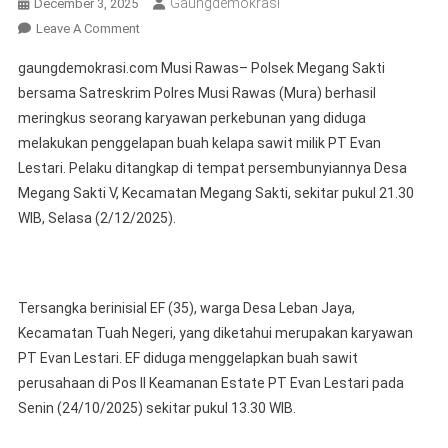
Gaungdemokrasi
December 3, 2025
On
Leave A Comment
Diduga
gaungdemokrasi.com Musi Rawas– Polsek Megang Sakti
Gelapkan
bersama Satreskrim Polres Musi Rawas (Mura) berhasil
2,9
meringkus seorang karyawan perkebunan yang diduga
Ton
melakukan penggelapan buah kelapa sawit milik PT Evan
Sawit,
Karyawan
Lestari. Pelaku ditangkap di tempat persembunyiannya Desa
Perkebunan
Megang Sakti V, Kecamatan Megang Sakti, sekitar pukul 21.30
Ditangkap
WIB, Selasa (2/12/2025).
Polsek
Megang
Sakti
Dan
Tersangka berinisial EF (35), warga Desa Leban Jaya,
Satreskrim
Kecamatan Tuah Negeri, yang diketahui merupakan karyawan
Polres
PT Evan Lestari. EF diduga menggelapkan buah sawit
Musi
perusahaan di Pos II Keamanan Estate PT Evan Lestari pada
Rawas
Senin (24/10/2025) sekitar pukul 13.30 WIB.