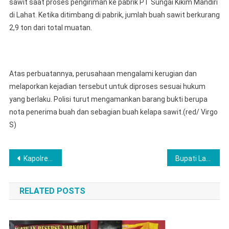
sawit saat proses pengiriman ke pabrik PT Sungai Kikim Mandiri
di Lahat. Ketika ditimbang di pabrik, jumlah buah sawit berkurang
2,9 ton dari total muatan.
Atas perbuatannya, perusahaan mengalami kerugian dan
melaporkan kejadian tersebut untuk diproses sesuai hukum
yang berlaku. Polisi turut mengamankan barang bukti berupa
nota penerima buah dan sebagian buah kelapa sawit.(red/ Virgo
S)
Post
Kapolres Langkat Salurkan Bansos Untuk Warga Terdampak Banjir Di Pematang Jaya Melalui Jalur Laut
Bupati Labuhanbatu Lepas Tim Bantuan Untuk Korban Banjir Dan Longsor Di Sumatera Utara
navigation
RELATED POSTS