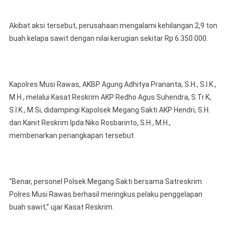
Akibat aksi tersebut, perusahaan mengalami kehilangan 2,9 ton
buah kelapa sawit dengan nilai kerugian sekitar Rp 6.350.000.
Kapolres Musi Rawas, AKBP Agung Adhitya Prananta, S.H., S.I.K.,
M.H., melalui Kasat Reskrim AKP Redho Agus Suhendra, S.Tr.K,
S.I.K., M.Si, didampingi Kapolsek Megang Sakti AKP Hendri, S.H.
dan Kanit Reskrim Ipda Niko Rosbarinto, S.H., M.H.,
membenarkan penangkapan tersebut.
“Benar, personel Polsek Megang Sakti bersama Satreskrim
Polres Musi Rawas berhasil meringkus pelaku penggelapan
buah sawit,” ujar Kasat Reskrim.