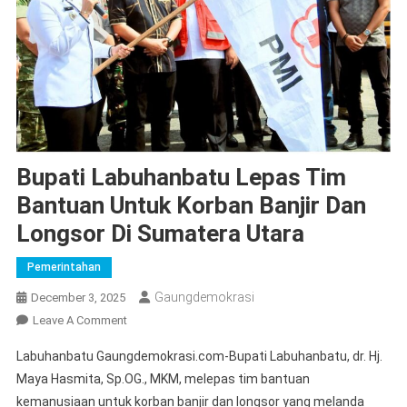
Bupati Labuhanbatu Lepas Tim
Bantuan Untuk Korban Banjir Dan
Longsor Di Sumatera Utara
Pemerintahan
Gaungdemokrasi
December 3, 2025
On
Leave A Comment
Bupati
Labuhanbatu Gaungdemokrasi.com-Bupati Labuhanbatu, dr. Hj.
Labuhanbatu
Maya Hasmita, Sp.OG., MKM, melepas tim bantuan
Lepas
kemanusiaan untuk korban banjir dan longsor yang melanda
Tim