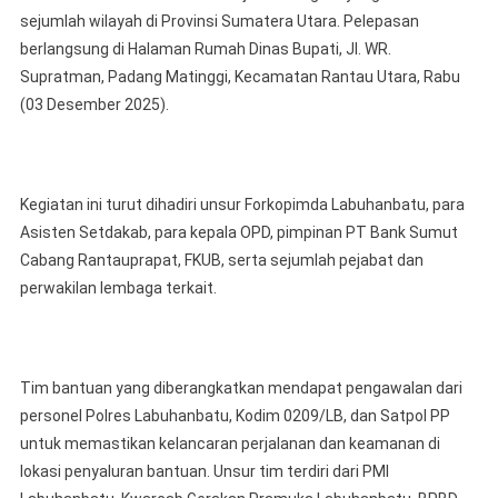
sejumlah wilayah di Provinsi Sumatera Utara. Pelepasan
Bantuan
Untuk
berlangsung di Halaman Rumah Dinas Bupati, Jl. WR.
Korban
Supratman, Padang Matinggi, Kecamatan Rantau Utara, Rabu
Banjir
(03 Desember 2025).
Dan
Longsor
Di
Sumatera
Kegiatan ini turut dihadiri unsur Forkopimda Labuhanbatu, para
Utara
Asisten Setdakab, para kepala OPD, pimpinan PT Bank Sumut
Cabang Rantauprapat, FKUB, serta sejumlah pejabat dan
perwakilan lembaga terkait.
Tim bantuan yang diberangkatkan mendapat pengawalan dari
personel Polres Labuhanbatu, Kodim 0209/LB, dan Satpol PP
untuk memastikan kelancaran perjalanan dan keamanan di
lokasi penyaluran bantuan. Unsur tim terdiri dari PMI