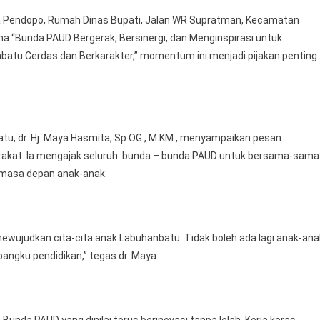
ula Pendopo, Rumah Dinas Bupati, Jalan WR Supratman, Kecamatan
 “Bunda PAUD Bergerak, Bersinergi, dan Menginspirasi untuk
atu Cerdas dan Berkarakter,” momentum ini menjadi pijakan penting
, dr. Hj. Maya Hasmita, Sp.OG., M.KM., menyampaikan pesan
rakat. Ia mengajak seluruh bunda – bunda PAUD untuk bersama-sama
 masa depan anak-anak.
wujudkan cita-cita anak Labuhanbatu. Tidak boleh ada lagi anak-ana
angku pendidikan,” tegas dr. Maya.
 Bunda PAUD yang dinilai terus berinovasi tanpa lelah. Kerja keras