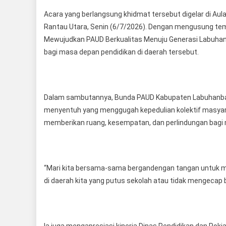
Acara yang berlangsung khidmat tersebut digelar di A
Rantau Utara, Senin (6/7/2026). Dengan mengusung tema
Mewujudkan PAUD Berkualitas Menuju Generasi Labuhanb
bagi masa depan pendidikan di daerah tersebut.
Dalam sambutannya, Bunda PAUD Kabupaten Labuhanbatu
menyentuh yang menggugah kepedulian kolektif masya
memberikan ruang, kesempatan, dan perlindungan bagi
“Mari kita bersama-sama bergandengan tangan untuk me
di daerah kita yang putus sekolah atau tidak mengecap b
Ia juga mengapresiasi kinerja Dinas Pendidikan dan Pokja