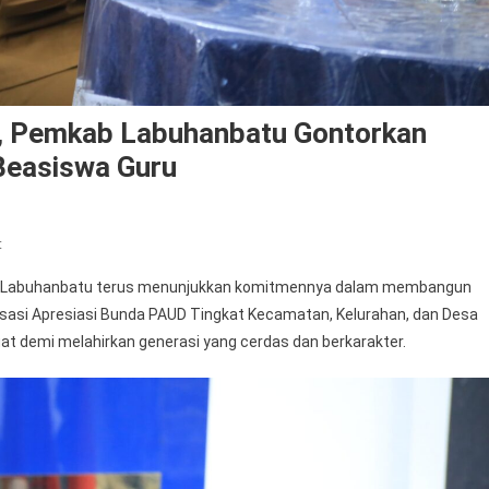
n, Pemkab Labuhanbatu Gontorkan
Beasiswa Guru
On
t
Dukung
n Labuhanbatu terus menunjukkan komitmennya dalam membangun
Wajib
alisasi Apresiasi Bunda PAUD Tingkat Kecamatan, Kelurahan, dan Desa
Belajar
uat demi melahirkan generasi yang cerdas dan berkarakter.
13
Tahun,
Pemkab
Labuhanbatu
Gontorkan
5.000