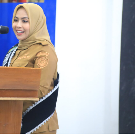
Beasiswa
PAUD
Dan
50
Beasiswa
Guru