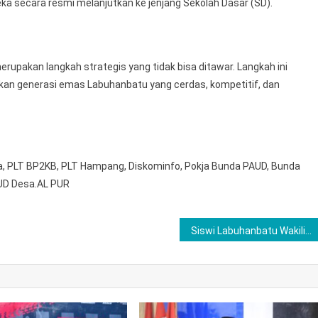
a secara resmi melanjutkan ke jenjang Sekolah Dasar (SD).
erupakan langkah strategis yang tidak bisa ditawar. Langkah ini
an generasi emas Labuhanbatu yang cerdas, kompetitif, dan
nga, PLT BP2KB, PLT Hampang, Diskominfo, Pokja Bunda PAUD, Bunda
UD Desa.AL PUR
Siswi Labuhanbatu Wakili Indonesia Ikuti Kompetisi Matematika Sains Asia 2026