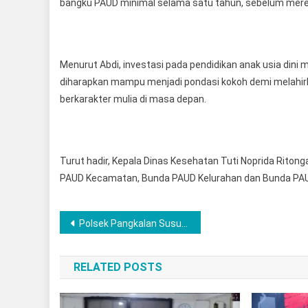
bangku PAUD minimal selama satu tahun, sebelum merek
Menurut Abdi, investasi pada pendidikan anak usia dini m
diharapkan mampu menjadi pondasi kokoh demi melahirk
berkarakter mulia di masa depan.
Turut hadir, Kepala Dinas Kesehatan Tuti Noprida Rito
PAUD Kecamatan, Bunda PAUD Kelurahan dan Bunda PA
Post
Polsek Pangkalan Susu Polres Langkat Hadirkan Rasa Aman Lewat Program Minggu Kasi dan Pengamanan Ibadah Gereja
navigation
RELATED POSTS