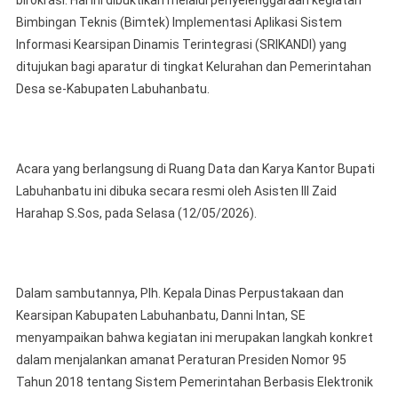
birokrasi. Hal ini dibuktikan melalui penyelenggaraan kegiatan
Labuhanba
Bimbingan Teknis (Bimtek) Implementasi Aplikasi Sistem
Pemkab
Gelar
Informasi Kearsipan Dinamis Terintegrasi (SRIKANDI) yang
Bimtek
ditujukan bagi aparatur di tingkat Kelurahan dan Pemerintahan
Aplikasi
Desa se-Kabupaten Labuhanbatu.
SRIKANDI
Untuk
Kelurahan
Dan
Acara yang berlangsung di Ruang Data dan Karya Kantor Bupati
Desa
Labuhanbatu ini dibuka secara resmi oleh Asisten III Zaid
Harahap S.Sos, pada Selasa (12/05/2026).
Dalam sambutannya, Plh. Kepala Dinas Perpustakaan dan
Kearsipan Kabupaten Labuhanbatu, Danni Intan, SE
menyampaikan bahwa kegiatan ini merupakan langkah konkret
dalam menjalankan amanat Peraturan Presiden Nomor 95
Tahun 2018 tentang Sistem Pemerintahan Berbasis Elektronik