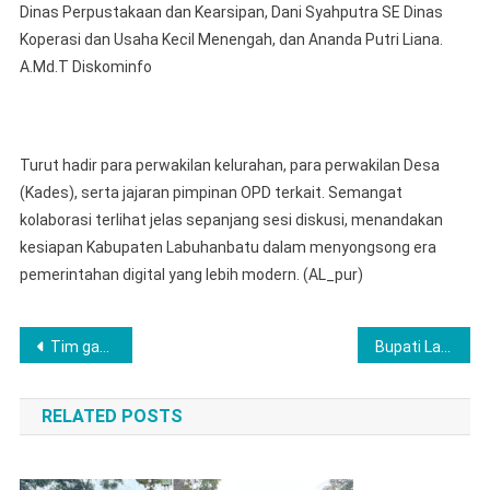
Dinas Perpustakaan dan Kearsipan, Dani Syahputra SE Dinas
Koperasi dan Usaha Kecil Menengah, dan Ananda Putri Liana.
A.Md.T Diskominfo
Turut hadir para perwakilan kelurahan, para perwakilan Desa
(Kades), serta jajaran pimpinan OPD terkait. Semangat
kolaborasi terlihat jelas sepanjang sesi diskusi, menandakan
kesiapan Kabupaten Labuhanbatu dalam menyongsong era
pemerintahan digital yang lebih modern. (AL_pur)
Post
Tim gabungan Bersama Polres Lubuk Linggau Laksanakan kegiatan Sosialisasi Edukatif Bertajuk Bersekolah Tanpa Tawuran dan Perundungan
Bupati Labuhanbatu Maya Hasmita: Desa Adalah Ujung Tombak, APDESI Mitra Strategis Percepatan Pembangunan
navigation
RELATED POSTS