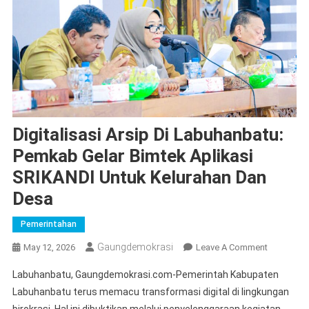
Digitalisasi Arsip Di Labuhanbatu:
Pemkab Gelar Bimtek Aplikasi
SRIKANDI Untuk Kelurahan Dan
Desa
Pemerintahan
Gaungdemokrasi
On
May 12, 2026
Leave A Comment
Digitalisas
Labuhanbatu, Gaungdemokrasi.com-Pemerintah Kabupaten
Arsip
Labuhanbatu terus memacu transformasi digital di lingkungan
Di