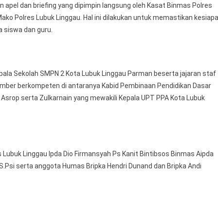
 apel dan briefing yang dipimpin langsung oleh Kasat Binmas Polres
Sosialisasi
ko Polres Lubuk Linggau. Hal ini dilakukan untuk memastikan kesiap
Edukatif
Bertajuk
 siswa dan guru.
Bersekolah
Tanpa
Tawuran
pala Sekolah SMPN 2 Kota Lubuk Linggau Parman beserta jajaran staf
Dan
Perundungan
asumber berkompeten di antaranya Kabid Pembinaan Pendidikan Dasar
Asrop serta Zulkarnain yang mewakili Kepala UPT PPA Kota Lubuk
res Lubuk Linggau Ipda Dio Firmansyah Ps Kanit Bintibsos Binmas Aipda
S.Psi serta anggota Humas Bripka Hendri Dunand dan Bripka Andi