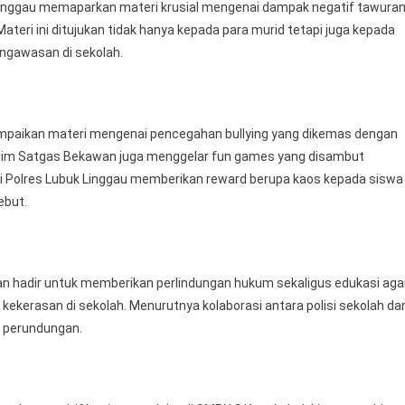
Linggau memaparkan materi krusial mengenai dampak negatif tawura
teri ini ditujukan tidak hanya kepada para murid tetapi juga kepada
ngawasan di sekolah.
mpaikan materi mengenai pencegahan bullying yang dikemas dengan
a tim Satgas Bekawan juga menggelar fun games yang disambut
asi Polres Lubuk Linggau memberikan reward berupa kaos kepada siswa
ebut.
 hadir untuk memberikan perlindungan hukum sekaligus edukasi aga
kekerasan di sekolah. Menurutnya kolaborasi antara polisi sekolah da
i perundungan.