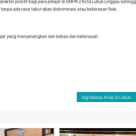
rakter positif bagi para pelajar di SMPN 2 Kota Lubuk Linggau sehing
tanpa ada rasa takut akan diskriminasi atau kekerasan fisik.
ajar yang menyenangkan dan bebas dari kekerasan.
Digitalisasi Arsip Di Labuhanbatu: Pemkab Gelar Bimtek Aplikasi SRIKANDI Untuk Kelurahan Dan Desa