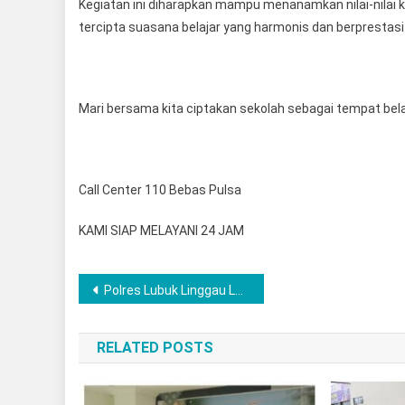
Kegiatan ini diharapkan mampu menanamkan nilai-nilai ka
tercipta suasana belajar yang harmonis dan berprestasi 
Mari bersama kita ciptakan sekolah sebagai tempat bel
Call Center 110 Bebas Pulsa
KAMI SIAP MELAYANI 24 JAM
Post
Polres Lubuk Linggau Lakukan Aksi Bersih Bersih Secara merata Mulai dari Masjid Gereja Kelenteng hingga Vihara sebagai wujud nyata Toleransi Beragama dan kepedulian Sosial
navigation
RELATED POSTS