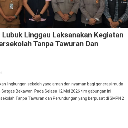
 Lubuk Linggau Laksanakan Kegiatan
 Bersekolah Tanpa Tawuran Dan
On
nt
Tim
an lingkungan sekolah yang aman dan nyaman bagi generasi muda
Gabungan
im Satgas Bekawan. Pada Selasa 12 Mei 2026 tim gabungan ini
Bersama
Bersekolah Tanpa Tawuran dan Perundungan yang berpusat di SMPN 2
Polres
Lubuk
Linggau
Laksanakan
Kegiatan