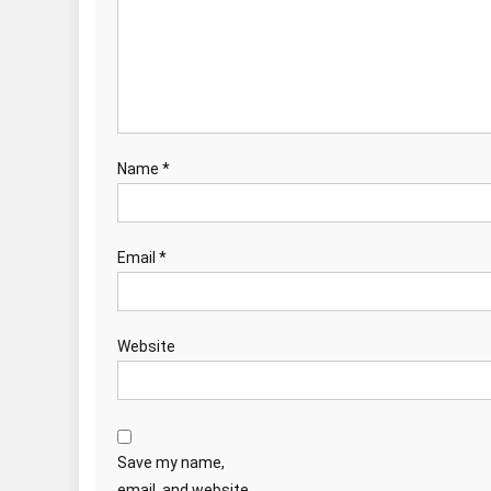
Name
*
Email
*
Website
Save my name,
email, and website