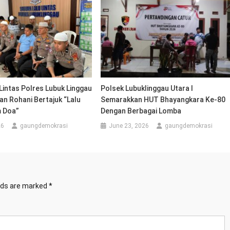
Lintas Polres Lubuk Linggau
Polsek Lubuklinggau Utara I
an Rohani Bertajuk “Lalu
Semarakkan HUT Bhayangkara Ke-80
m Doa”
Dengan Berbagai Lomba
26
gaungdemokrasi
June 23, 2026
gaungdemokrasi
elds are marked
*