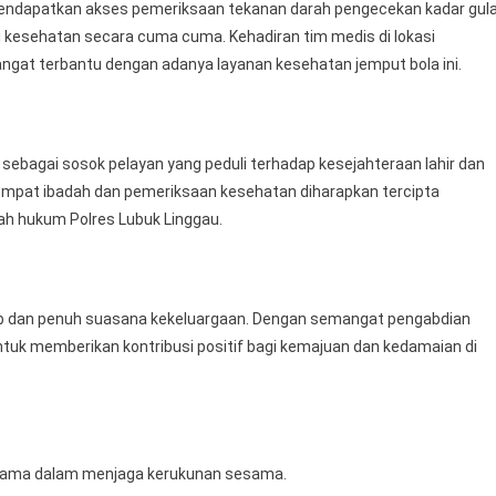
endapatkan akses pemeriksaan tekanan darah pengecekan kadar gul
i kesehatan secara cuma cuma. Kehadiran tim medis di lokasi
ngat terbantu dengan adanya layanan kesehatan jemput bola ini.
i sebagai sosok pelayan yang peduli terhadap kesejahteraan lahir dan
tempat ibadah dan pemeriksaan kesehatan diharapkan tercipta
yah hukum Polres Lubuk Linggau.
ertib dan penuh suasana kekeluargaan. Dengan semangat pengabdian
tuk memberikan kontribusi positif bagi kemajuan dan kedamaian di
utama dalam menjaga kerukunan sesama.