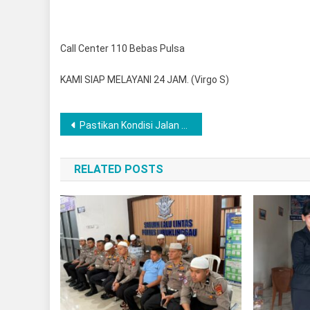
Call Center 110 Bebas Pulsa
KAMI SIAP MELAYANI 24 JAM. (Virgo S)
Post
Pastikan Kondisi Jalan Nasional di Kabupaten Musi Rawas, Polres Musi Rawas Bersama Ditlantas Polda Sumsel Lakukan Survei Jalan
navigation
RELATED POSTS