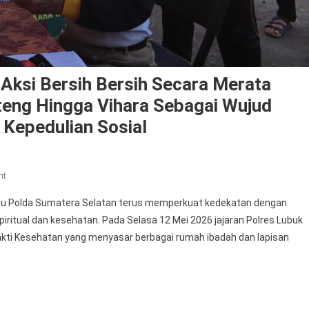
Aksi Bersih Bersih Secara Merata
nteng Hingga Vihara Sebagai Wujud
 Kepedulian Sosial
On
nt
Polres
au Polda Sumatera Selatan terus memperkuat kedekatan dengan
Lubuk
ritual dan kesehatan. Pada Selasa 12 Mei 2026 jajaran Polres Lubuk
Linggau
Bakti Kesehatan yang menyasar berbagai rumah ibadah dan lapisan
Lakukan
Aksi
Bersih
Bersih
Secara