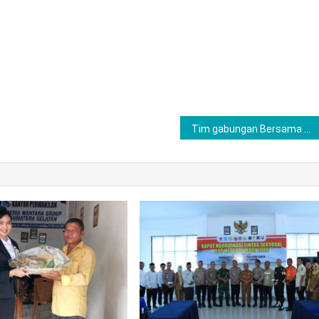
Tim gabungan Bersama Polres Lubuk Linggau Laksanakan kegiatan Sosialisasi Edukatif Bertajuk Bersekolah Tanpa Tawuran dan Perundungan