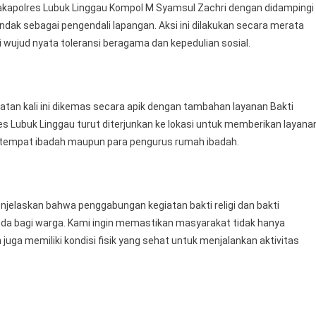
Wakapolres Lubuk Linggau Kompol M Syamsul Zachri dengan didampingi
Merata
ndak sebagai pengendali lapangan. Aksi ini dilakukan secara merata
Mulai
Dari
i wujud nyata toleransi beragama dan kepedulian sosial.
Masjid
Gereja
Kelenteng
iatan kali ini dikemas secara apik dengan tambahan layanan Bakti
Hingga
Vihara
 Lubuk Linggau turut diterjunkan ke lokasi untuk memberikan layana
Sebagai
 tempat ibadah maupun para pengurus rumah ibadah.
Wujud
Nyata
Toleransi
Beragama
jelaskan bahwa penggabungan kegiatan bakti religi dan bakti
Dan
da bagi warga. Kami ingin memastikan masyarakat tidak hanya
Kepedulian
uga memiliki kondisi fisik yang sehat untuk menjalankan aktivitas
Sosial