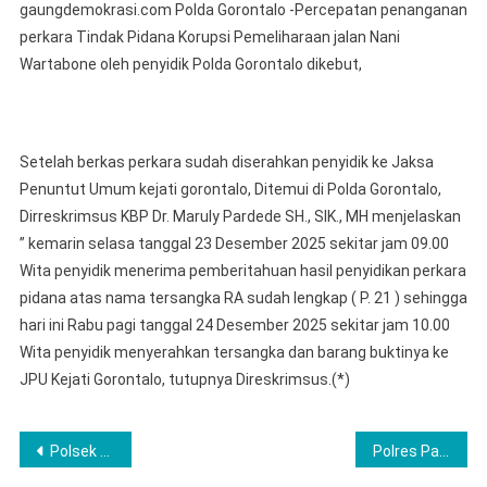
gaungdemokrasi.com Polda Gorontalo -Percepatan penanganan
Polda
perkara Tindak Pidana Korupsi Pemeliharaan jalan Nani
Gorontalo
Wartabone oleh penyidik Polda Gorontalo dikebut,
Menyerahkan
Tersangka
Dan
Barang
Setelah berkas perkara sudah diserahkan penyidik ke Jaksa
Bukti
Penuntut Umum kejati gorontalo, Ditemui di Polda Gorontalo,
(Tahap
Dirreskrimsus KBP Dr. Maruly Pardede SH., SIK., MH menjelaskan
II)
Dengan
” kemarin selasa tanggal 23 Desember 2025 sekitar jam 09.00
Tersangka
Wita penyidik menerima pemberitahuan hasil penyidikan perkara
RA
pidana atas nama tersangka RA sudah lengkap ( P. 21 ) sehingga
Ke
hari ini Rabu pagi tanggal 24 Desember 2025 sekitar jam 10.00
Kajati
Wita penyidik menyerahkan tersangka dan barang buktinya ke
Gorontalo
JPU Kejati Gorontalo, tutupnya Direskrimsus.(*)
Post
Polsek Padang Tualang Amankan Terduga Pelaku Pembunuhan di Desa Buluh Telang
Polres Pagaralam Lepas Anak Magang SMKN 2, Enam Bulan Belajar Disiplin dan Pengabdian