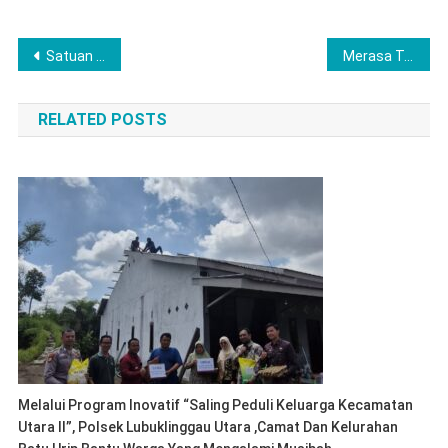
Post
Satuan Reserse dan Perlindungan Anak Polres Lubuk Linggau Berhasil Ungkap Kasus KDRT
Merasa Terpanggil Sekaligus Peduli Sesama, Polres Musi Rawas Salurkan Bantuan Sembako Ringankan Beban Korban Kebakaran
navigation
RELATED POSTS
Melalui Program Inovatif “Saling Peduli Keluarga Kecamatan
Utara II”, Polsek Lubuklinggau Utara ,Camat Dan Kelurahan