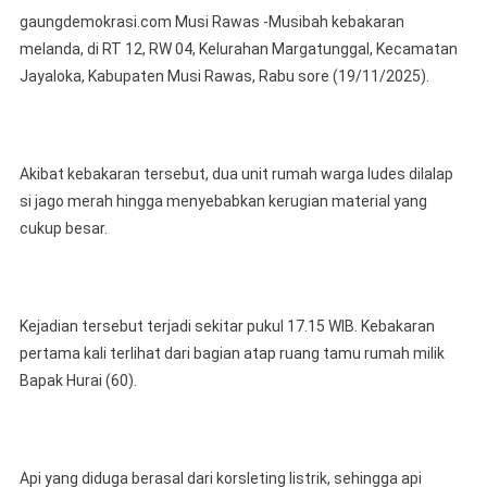
Dua
gaungdemokrasi.com Musi Rawas -Musibah kebakaran
Rumah
melanda, di RT 12, RW 04, Kelurahan Margatunggal, Kecamatan
Warga
Jayaloka, Kabupaten Musi Rawas, Rabu sore (19/11/2025).
Margatunggal
Terbakar,
Kapolres
Musi
Akibat kebakaran tersebut, dua unit rumah warga ludes dilalap
Rawas
si jago merah hingga menyebabkan kerugian material yang
Dan
cukup besar.
Kapolsek
Jayaloka
Himbau
Warga
Kejadian tersebut terjadi sekitar pukul 17.15 WIB. Kebakaran
Diminta
pertama kali terlihat dari bagian atap ruang tamu rumah milik
Rutin
Cek
Bapak Hurai (60).
Instalasi
Listrik
Api yang diduga berasal dari korsleting listrik, sehingga api