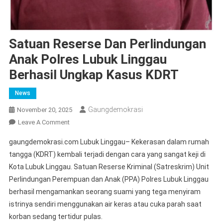
Satuan Reserse Dan Perlindungan
Anak Polres Lubuk Linggau
Berhasil Ungkap Kasus KDRT
News
Gaungdemokrasi
November 20, 2025
On
Leave A Comment
Satuan
gaungdemokrasi.com Lubuk Linggau– Kekerasan dalam rumah
Reserse
tangga (KDRT) kembali terjadi dengan cara yang sangat keji di
Dan
Kota Lubuk Linggau. Satuan Reserse Kriminal (Satreskrim) Unit
Perlindungan
Perlindungan Perempuan dan Anak (PPA) Polres Lubuk Linggau
Anak
Polres
berhasil mengamankan seorang suami yang tega menyiram
Lubuk
istrinya sendiri menggunakan air keras atau cuka parah saat
Linggau
korban sedang tertidur pulas.