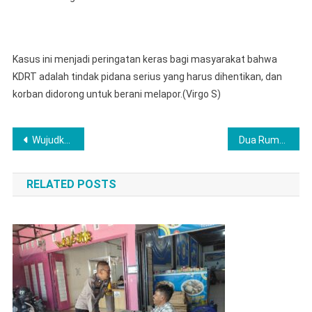
Kasus ini menjadi peringatan keras bagi masyarakat bahwa
KDRT adalah tindak pidana serius yang harus dihentikan, dan
korban didorong untuk berani melapor.(Virgo S)
Post
Wujudkan Labuhanbatu Cerdas Bersinar, SBM Selenggarakan Pelatihan Public Speaking bagi Generasi Muda
Dua Rumah Warga Margatunggal Terbakar, Kapolres Musi Rawas dan Kapolsek Jayaloka Himbau Warga Diminta Rutin Cek Instalasi Listrik
navigation
RELATED POSTS