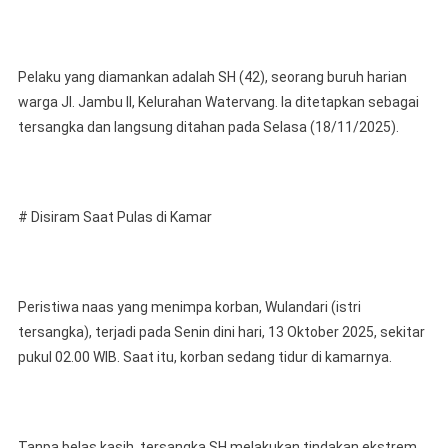
Berhasil
Ungkap
Kasus
KDRT
Pelaku yang diamankan adalah SH (42), seorang buruh harian
warga Jl. Jambu II, Kelurahan Watervang. Ia ditetapkan sebagai
tersangka dan langsung ditahan pada Selasa (18/11/2025).
# Disiram Saat Pulas di Kamar
Peristiwa naas yang menimpa korban, Wulandari (istri
tersangka), terjadi pada Senin dini hari, 13 Oktober 2025, sekitar
pukul 02.00 WIB. Saat itu, korban sedang tidur di kamarnya.
Tanpa belas kasih, tersangka SH melakukan tindakan ekstrem