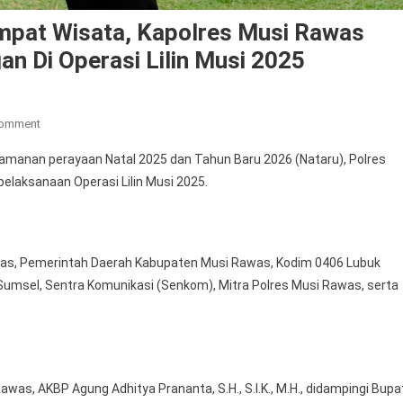
mpat Wisata, Kapolres Musi Rawas
n Di Operasi Lilin Musi 2025
On
Comment
Fokus
anan perayaan Natal 2025 dan Tahun Baru 2026 (Nataru), Polres
Amankan
laksanaan Operasi Lilin Musi 2025.
Gereja
Dan
Tempat
Wisata,
Rawas, Pemerintah Daerah Kabupaten Musi Rawas, Kodim 0406 Lubuk
Kapolres
Sumsel, Sentra Komunikasi (Senkom), Mitra Polres Musi Rawas, serta
Musi
Rawas
Siagakan
185
Personel
was, AKBP Agung Adhitya Prananta, S.H., S.I.K., M.H., didampingi Bupa
Gabungan