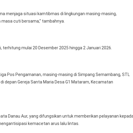
a menjaga situasi kamtibmas di lingkungan masing-masing,
a masa cuti bersama,” tambahnya.
i, terhitung mulai 20 Desember 2025 hingga 2 Januari 2026.
n tiga Pos Pengamanan, masing-masing di Simpang Semambang, STL
a di depan Gereja Santa Maria Desa G1 Mataram, Kecamatan
 wisata Danau Aur, yang difungsikan untuk memberikan pelayanan kepad
ngantisipasi kemacetan arus lalu lintas.