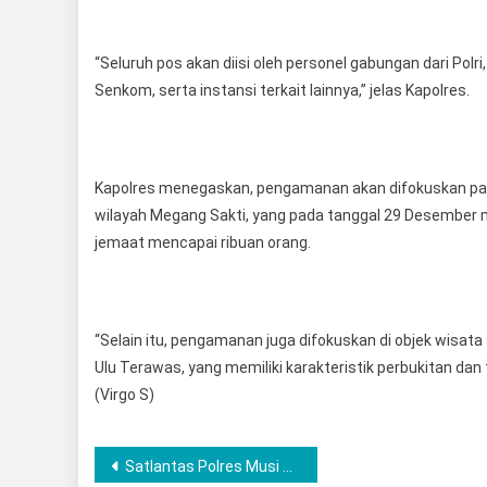
“Seluruh pos akan diisi oleh personel gabungan dari Pol
Senkom, serta instansi terkait lainnya,” jelas Kapolres.
Kapolres menegaskan, pengamanan akan difokuskan pada
wilayah Megang Sakti, yang pada tanggal 29 Desember
jemaat mencapai ribuan orang.
“Selain itu, pengamanan juga difokuskan di objek wisata
Ulu Terawas, yang memiliki karakteristik perbukitan d
(Virgo S)
Post
Satlantas Polres Musi Rawas Hadirkan Terobosan “Polantas Menyapa”, Personel Jadi Bilal Salat Jumat