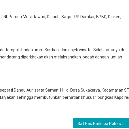
ri, TNI, Pemda Musi Rawas, Dishub, Satpol PP Damkar, BPBD, Dinkes,
 tempat ibadah umat Kristiani dan objek wisata. Salah satunya di
 mendatang diperkirakan akan melaksanakan ibadah dengan jumlah
 seperti Danau Aur, serta Samani Hill di Desa Sukakarya, Kecamatan S
an tanjakan sehingga membutuhkan perhatian khusus,” pungkas Kapolre
Sat Res Narkoba Polres Langkat Ungkap Kasus Narkotika, Kapolres Tegaskan Perang Terhadap Narkoba