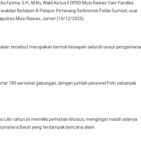
ka Fatma, S.H., M.Kn, Wakil Ketua II DPRD Musi Rawas Yani Yandika
Di
erwakilan Batalyon B Pelopor Petanang Satbrimob Polda Sumsel, usai
Operasi
Lilin
 Mapolres Musi Rawas, Jumat (19/12/2025).
Musi
2025
sukan tersebut merupakan bentuk kesiapan seluruh unsur pengamana
kitar 185 personel gabungan, dengan jumlah personel Polri sebanyak
Lilin tahun ini memiliki perhatian khusus, mengingat masih adanya
 Sumatera Barat yang terdampak bencana alam.