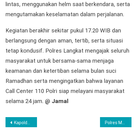
lintas, menggunakan helm saat berkendara, serta
mengutamakan keselamatan dalam perjalanan.
Kegiatan berakhir sekitar pukul 17.20 WIB dan
berlangsung dengan aman, tertib, serta situasi
tetap kondusif. Polres Langkat mengajak seluruh
masyarakat untuk bersama-sama menjaga
keamanan dan ketertiban selama bulan suci
Ramadhan serta mengingatkan bahwa layanan
Call Center 110 Polri siap melayani masyarakat
selama 24 jam.
@ Jamal
Post
Kapolda Sumsel Irjen Pol. Dr. Sandi Nugroho, S.I.K., S.H., M.Hum Pimpin Langkah Strategis komplik Agraria
Polres Musi Rawas Amankan Puluhan Kendaraan Diduga Terlibat Balap Liar
navigation