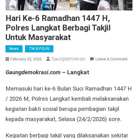
Hari Ke-6 Ramadhan 1447 H,
Polres Langkat Berbagi Takjil
Untuk Masyarakat
News
TNI & POLRI
Gaungdemokrasi
On
February 25, 2026
Leave A Comment
Hari
Gaungdemokrasi.com
– Langkat
Ke-
6
Rama
Memasuki hari ke-6 Bulan Suci Ramadhan 1447 H
1447
/ 2026 M, Polres Langkat kembali melaksanakan
H,
kegiatan bakti sosial berupa pembagian takjil
Polre
Langk
kepada masyarakat, Selasa (24/2/2026) sore.
Berba
Takjil
Kegiatan berbagi takjil yang dilaksanakan sekitar
Untuk