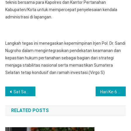
teknis bersama para Kapolres dan Kantor Pertanahan
Kabupaten/Kota untuk mempercepat penyelesaian kendala
administrasi di lapangan.
Langkah tegas ini menegaskan kepemimpinan Irjen Pol. Dr. Sandi
Nugroho dalam mengintegrasikan pendekatan keamanan dan
kepastian hukum pertanahan sebagai bagian dari strategi
menjaga stabilitas nasional serta memastikan Sumatera
Selatan tetap kondusif dan ramah investasi.(Virgo S)
Post
Sat Samapta Polres Lubuk Linggau Hadir Membawa Kesejukan Bagi Para Pengguna Jalan Melalui Aksi Bagi-Bagi Takjil
Hari Ke-6 Ramadhan 1447 H, Polres Langkat Berbagi Takjil untuk Masyarakat
navigation
RELATED POSTS