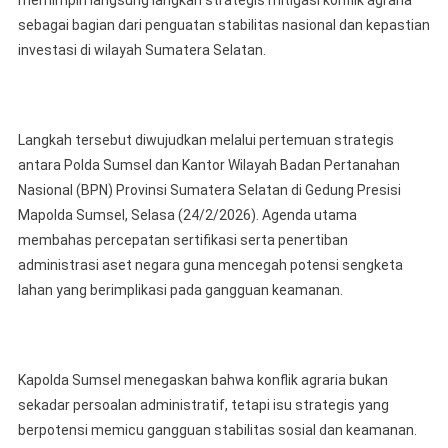
memimpin langsung langkah strategis mitigasi konflik agraria
Pol.
sebagai bagian dari penguatan stabilitas nasional dan kepastian
Dr.
Sandi
investasi di wilayah Sumatera Selatan.
Nugro
S.I.K.,
S.H.,
Langkah tersebut diwujudkan melalui pertemuan strategis
M.Hu
Pimpi
antara Polda Sumsel dan Kantor Wilayah Badan Pertanahan
Lang
Nasional (BPN) Provinsi Sumatera Selatan di Gedung Presisi
Strat
Mapolda Sumsel, Selasa (24/2/2026). Agenda utama
Kompl
membahas percepatan sertifikasi serta penertiban
Agrar
administrasi aset negara guna mencegah potensi sengketa
lahan yang berimplikasi pada gangguan keamanan.
Kapolda Sumsel menegaskan bahwa konflik agraria bukan
sekadar persoalan administratif, tetapi isu strategis yang
berpotensi memicu gangguan stabilitas sosial dan keamanan.