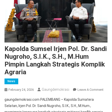
Kapolda Sumsel Irjen Pol. Dr. Sandi
Nugroho, S.I.K., S.H., M.Hum
Pimpin Langkah Strategis Komplik
Agraria
News
Gaungdemokrasi
On
February 24, 2026
Leave A Comment
Kapol
gaungdemokrasi.com PALEMBANG – Kapolda Sumatera
Sums
Selatan, Irjen Pol. Dr. Sandi Nugroho, S.I.K., S.H., M.Hum.,
Irjen