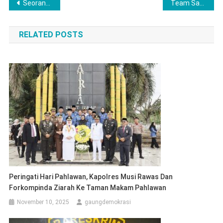
Post
Seorang Anak di Lubuklinggau Tega Mencuri Motor Orang Tua Sendiri
Team Satres narkoba Polres Lubuklinggau Ungkap Kasus Peredaran Narkoba di Karya Bhakti
navigation
RELATED POSTS
Peringati Hari Pahlawan, Kapolres Musi Rawas Dan
Forkompinda Ziarah Ke Taman Makam Pahlawan
November 10, 2025
gaungdemokrasi