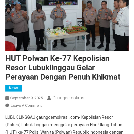
HUT Polwan Ke-77 Kepolisian
Resor Lubuklinggau Gelar
Perayaan Dengan Penuh Khikmat
News
Gaungdemokrasi
September 9, 2025
On
Leave A Comment
HUT
LUBUK LINGGAU gaungdemokrasi .com- Kepolisian Resor
Polwan
(Polres) Lubuk Linggau menggelar perayaan Hari Ulang Tahun
Ke-
(HUT) ke-77 Polisi Wanita (Polwan) Republik Indonesia dengan
77