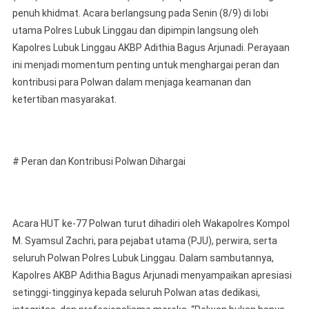
penuh khidmat. Acara berlangsung pada Senin (8/9) di lobi
Kepolisian
Resor
utama Polres Lubuk Linggau dan dipimpin langsung oleh
Lubuklinggau
Kapolres Lubuk Linggau AKBP Adithia Bagus Arjunadi. Perayaan
Gelar
ini menjadi momentum penting untuk menghargai peran dan
Perayaan
kontribusi para Polwan dalam menjaga keamanan dan
Dengan
ketertiban masyarakat.
Penuh
Khikmat
# Peran dan Kontribusi Polwan Dihargai
Acara HUT ke-77 Polwan turut dihadiri oleh Wakapolres Kompol
M. Syamsul Zachri, para pejabat utama (PJU), perwira, serta
seluruh Polwan Polres Lubuk Linggau. Dalam sambutannya,
Kapolres AKBP Adithia Bagus Arjunadi menyampaikan apresiasi
setinggi-tingginya kepada seluruh Polwan atas dedikasi,