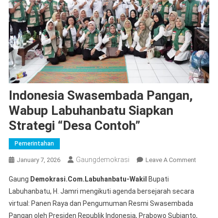
Indonesia Swasembada Pangan,
Wabup Labuhanbatu Siapkan
Strategi “Desa Contoh”
Pemerintahan
Gaungdemokrasi
On
January 7, 2026
Leave A Comment
Indones
Gaung
Demokrasi.Com.Labuhanbatu-Wakil
Bupati
Swase
Labuhanbatu, H. Jamri mengikuti agenda bersejarah secara
Pangan,
virtual: Panen Raya dan Pengumuman Resmi Swasembada
Wabup
Pangan oleh Presiden Republik Indonesia, Prabowo Subianto,
Labuha