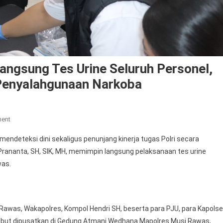
angsung Tes Urine Seluruh Personel,
Penyalahgunaan Narkoba
On
ment
Kapolres
deteksi dini sekaligus penunjang kinerja tugas Polri secara
Musi
Prananta, SH, SIK, MH, memimpin langsung pelaksanaan tes urine
Rawas
was.
Pimpin
Langsung
Tes
Urine
awas, Wakapolres, Kompol Hendri SH, beserta para PJU, para Kapols
Seluruh
sebut dipusatkan di Gedung Atmani Wedhana Mapolres Musi Rawas,
Personel,