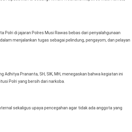
Guna
Memastikan
Bebas
Dari
ta Polri di jajaran Polres Musi Rawas bebas dari penyalahgunaan
Penyalahgunaan
e dalam menjalankan tugas sebagai pelindung, pengayom, dan pelayan
Narkoba
g Adhitya Prananta, SH, SIK, MH, menegaskan bahwa kegiatan ini
i Polri yang bersih dari narkoba.
 internal sekaligus upaya pencegahan agar tidak ada anggota yang