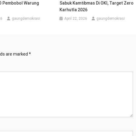
O Pembobol Warung
Sabuk Kamtibmas Di OKI, Target Zero
Karhutla 2026 ⠀
26
gaungdemokrasi
April 22, 2026
gaungdemokrasi
elds are marked
*