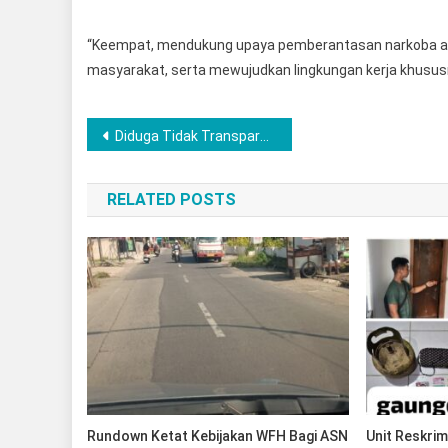
“Keempat, mendukung upaya pemberantasan narkoba aga
masyarakat, serta mewujudkan lingkungan kerja khususnya
Post
Diduga Tidak Transparan, Pembagian Advertorial DPRD Lubuklinggau Disorot Wartawan
navigation
RELATED POSTS
Rundown Ketat Kebijakan WFH Bagi ASN
Unit Reskrim