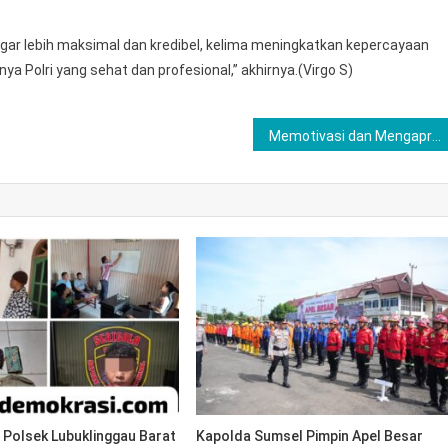
r lebih maksimal dan kredibel, kelima meningkatkan kepercayaan
 Polri yang sehat dan profesional,” akhirnya.(Virgo S)
Memotivasi dan Mengapresiasi Kinerja Personel Yang Bertugas di Lapangan, Kapolres Lubuklinggau Tinjau dan Beri Bingkisan Setiap Titik Pos Operasi Ketupat Musi 2026
 Polsek Lubuklinggau Barat
Kapolda Sumsel Pimpin Apel Besar