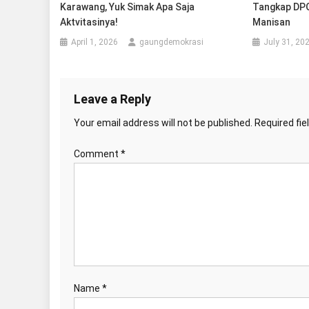
Karawang, Yuk Simak Apa Saja
Tangkap DP
Aktvitasinya!
Manisan
April 1, 2026
gaungdemokrasi
July 31, 20
Leave a Reply
Your email address will not be published.
Required fi
Comment
*
Name
*