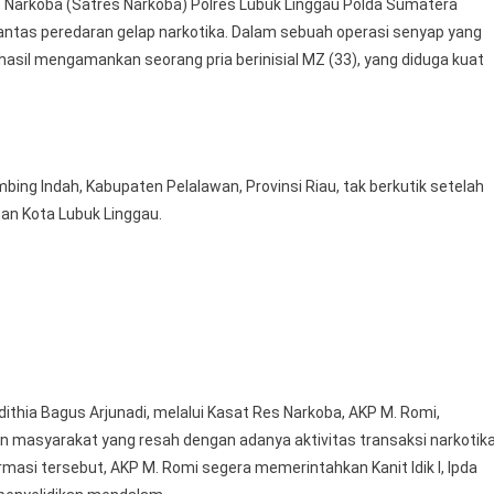
arkoba (Satres Narkoba) Polres Lubuk Linggau Polda Sumatera
Senyap
tas peredaran gelap narkotika. Dalam sebuah operasi senyap yang
Yang
hasil mengamankan seorang pria berinisial MZ (33), yang diduga kuat
Berlangsung
,
MZ
(33)
Berhasil
ing Indah, Kabupaten Pelalawan, Provinsi Riau, tak berkutik setelah
Diamankan
nan Kota Lubuk Linggau.
Tim
Satresnarkoba
Polres
Lubuk
Linggau
Diduga
Kuat
Pengedar
thia Bagus Arjunadi, melalui Kasat Res Narkoba, AKP M. Romi,
Narkoba
n masyarakat yang resah dengan adanya aktivitas transaksi narkotik
Jaringan
asi tersebut, AKP M. Romi segera memerintahkan Kanit Idik I, Ipda
AntarProvinsi