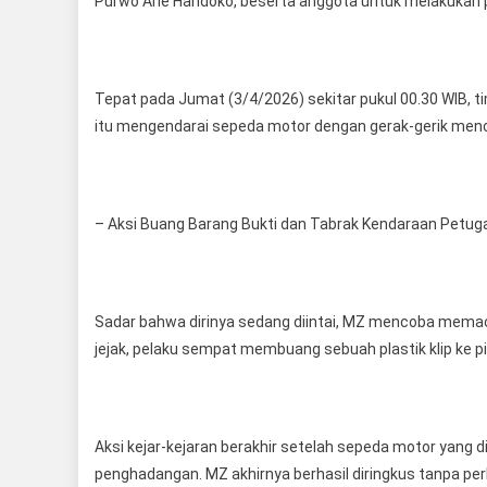
Purwo Arie Handoko, beserta anggota untuk melakukan 
Tepat pada Jumat (3/4/2026) sekitar pukul 00.30 WIB, 
itu mengendarai sepeda motor dengan gerak-gerik menc
– Aksi Buang Barang Bukti dan Tabrak Kendaraan Petug
Sadar bahwa dirinya sedang diintai, MZ mencoba memac
jejak, pelaku sempat membuang sebuah plastik klip ke p
Aksi kejar-kejaran berakhir setelah sepeda motor yang
penghadangan. MZ akhirnya berhasil diringkus tanpa per