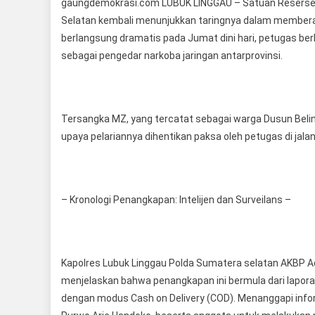
gaungdemokrasi.com LUBUK LINGGAU – Satuan Reserse N
Selatan kembali menunjukkan taringnya dalam memberan
berlangsung dramatis pada Jumat dini hari, petugas ber
sebagai pengedar narkoba jaringan antarprovinsi.
Tersangka MZ, yang tercatat sebagai warga Dusun Belimb
upaya pelariannya dihentikan paksa oleh petugas di jala
– Kronologi Penangkapan: Intelijen dan Surveilans –
Kapolres Lubuk Linggau Polda Sumatera selatan AKBP Adi
menjelaskan bahwa penangkapan ini bermula dari lapora
dengan modus Cash on Delivery (COD). Menanggapi inform