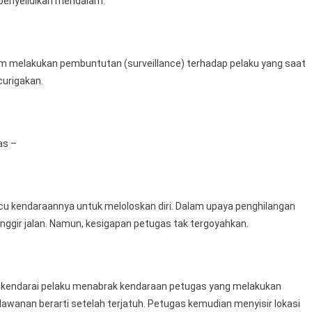
penyelidikan mendalam.
tim melakukan pembuntutan (surveillance) terhadap pelaku yang saat
urigakan.
as –
u kendaraannya untuk meloloskan diri. Dalam upaya penghilangan
inggir jalan. Namun, kesigapan petugas tak tergoyahkan.
 dikendarai pelaku menabrak kendaraan petugas yang melakukan
lawanan berarti setelah terjatuh. Petugas kemudian menyisir lokasi