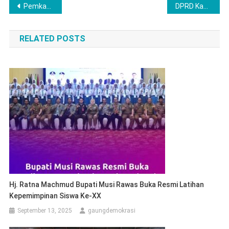
Post
Pemkab dan TP-PKK Labuhanbatu Tandatangani MoU Perkuat Sinergi
DPRD Kabupaten Musi Rawas Gelar Rapat Paripurna: Fraksi-Fraksi Sampaikan Pandangan Umum APBD 2026
navigation
RELATED POSTS
Hj. Ratna Machmud Bupati Musi Rawas Buka Resmi Latihan
Kepemimpinan Siswa Ke-XX
September 13, 2025
gaungdemokrasi