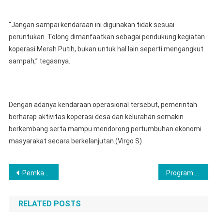
“Jangan sampai kendaraan ini digunakan tidak sesuai
peruntukan. Tolong dimanfaatkan sebagai pendukung kegiatan
koperasi Merah Putih, bukan untuk hal lain seperti mengangkut
sampah,” tegasnya.
‎Dengan adanya kendaraan operasional tersebut, pemerintah
berharap aktivitas koperasi desa dan kelurahan semakin
berkembang serta mampu mendorong pertumbuhan ekonomi
masyarakat secara berkelanjutan.(Virgo S)
Post
Pemkab dan Satnarkoba Polres Labuhanbatu Bersinergi Gelar Sosialisasi P4GN
Program Perbaikan Rutilahu Terus Ditingkatkan dengan Mengedepankan Semangat Gotong Royong, Bupati Musi Rawas melakukan Peletakan Batu Pertama di Desa L. Sidoharjo
navigation
RELATED POSTS