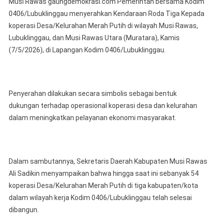
Musi Rawas gaungdemokrasi.com Pemerintah bersama Kodim
Musi
0406/Lubuklinggau menyerahkan Kendaraan Roda Tiga Kepada
Rawas
koperasi Desa/Kelurahan Merah Putih di wilayah Musi Rawas,
Bersama
Lubuklinggau, dan Musi Rawas Utara (Muratara), Kamis
Kodim
0406/Lubuk
(7/5/2026), di Lapangan Kodim 0406/Lubuklinggau.
Menyerahk
Kendaraan
Roda
Penyerahan dilakukan secara simbolis sebagai bentuk
Tiga
Kepada
dukungan terhadap operasional koperasi desa dan kelurahan
Koperasi
dalam meningkatkan pelayanan ekonomi masyarakat.
Desa/Kelur
Merah
Putih
Di
Dalam sambutannya, Sekretaris Daerah Kabupaten Musi Rawas
Wilayah
Ali Sadikin menyampaikan bahwa hingga saat ini sebanyak 54
Musi
koperasi Desa/Kelurahan Merah Putih di tiga kabupaten/kota
Rawas
dalam wilayah kerja Kodim 0406/Lubuklinggau telah selesai
dibangun.