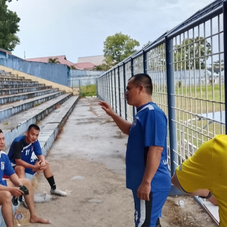
Tim
Digelar
Di
Stadion
Binaraga
Rantauprapat