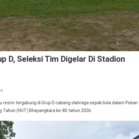
 D, Seleksi Tim Digelar Di Stadion
On
nt
Polres
resmi tergabung di Grup D cabang olahraga sepak bola dalam Pekan
Labuhanbatu
g Tahun (HUT) Bhayangkara ke-80 tahun 2026.
Masuk
Grup
D,
Seleksi