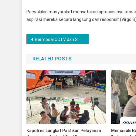
Perwakilan masyarakat menyatakan apresiasinya atas k
aspirasi mereka secara langsung dan responsif.(Virgo S
Post
Bermodal CCTV dan Sinergi Warga, Polsek Bahorok Ungkap Pencurian Sepeda Motor Kurang dari 3 Jam
navigation
RELATED POSTS
Kapolres Langkat Pastikan Pelayanan
Memasuki B