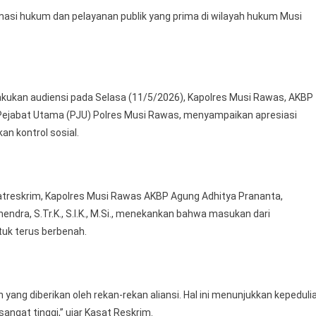
Tegaskan
masi hukum dan pelayanan publik yang prima di wilayah hukum Musi
Komitmen
Tindak
Lanjuti
Setiap
Laporan
kukan audiensi pada Selasa (11/5/2026), Kapolres Musi Rawas, AKBP
Masyarakat
aran Pejabat Utama (PJU) Polres Musi Rawas, menyampaikan apresiasi
an kontrol sosial.
atreskrim, Kapolres Musi Rawas AKBP Agung Adhitya Prananta,
endra, S.Tr.K., S.I.K., M.Si., menekankan bahwa masukan dari
tuk terus berbenah.
 yang diberikan oleh rekan-rekan aliansi. Hal ini menunjukkan kepeduli
gat tinggi,” ujar Kasat Reskrim.