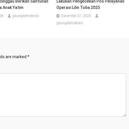
klinggau Berikan Santunan
Lakukan Pengecekan Pos Pelayanan
a Anak Yatim
Operasi Lilin Toba 2025
26
gaungdemokrasi
December 27, 2025
gaungdemokrasi
elds are marked
*