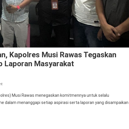
an, Kapolres Musi Rawas Tegaskan
ap Laporan Masyarakat
On
nt
Wujudkan
olres) Musi Rawas menegaskan komitmennya untuk selalu
Pelayanan
me dalam menanggapi setiap aspirasi serta laporan yang disampaikan
Transparan,
Kapolres
Musi
Rawas