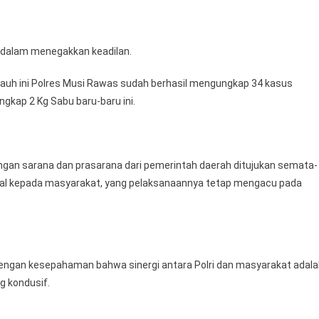
u dalam menegakkan keadilan.
ejauh ini Polres Musi Rawas sudah berhasil mengungkap 34 kasus
gkap 2 Kg Sabu baru-baru ini.
ungan sarana dan prasarana dari pemerintah daerah ditujukan semata-
nal kepada masyarakat, yang pelaksanaannya tetap mengacu pada
dengan kesepahaman bahwa sinergi antara Polri dan masyarakat adal
g kondusif.