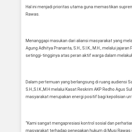
Hal ini menjadi prioritas utama guna memastikan supre
Rawas.
Menanggapi masukan dari aliansi masyarakat yang mela
Agung Adhitya Prananta, S.H., S.I.K., M.H., melalui jaj
setinggi-tingginya atas peran aktif warga dalam melakuk
Dalam pertemuan yang berlangsung di ruang audiensi S
S.H.,S.I.K.,M.H melalui Kasat Reskrim AKP Redho Agus Suh
masyarakat merupakan energi positif bagi kepolisian un
“Kami sangat mengapresiasi kontrol sosial dan perhatian
masyarakat terhadap penegakan hukum di Musi Rawas san