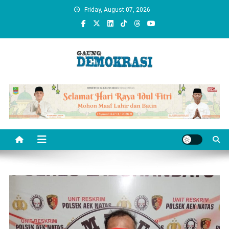
Skip
Friday, August 07, 2026
to
content
gaungdemokrasi.com