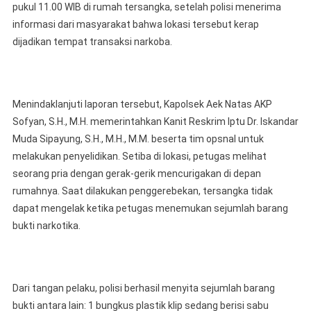
Timba
pukul 11.00 WIB di rumah tersangka, setelah polisi menerima
Disita
informasi dari masyarakat bahwa lokasi tersebut kerap
dijadikan tempat transaksi narkoba.
Menindaklanjuti laporan tersebut, Kapolsek Aek Natas AKP
Sofyan, S.H., M.H. memerintahkan Kanit Reskrim Iptu Dr. Iskandar
Muda Sipayung, S.H., M.H., M.M. beserta tim opsnal untuk
melakukan penyelidikan. Setiba di lokasi, petugas melihat
seorang pria dengan gerak-gerik mencurigakan di depan
rumahnya. Saat dilakukan penggerebekan, tersangka tidak
dapat mengelak ketika petugas menemukan sejumlah barang
bukti narkotika.
Dari tangan pelaku, polisi berhasil menyita sejumlah barang
bukti antara lain: 1 bungkus plastik klip sedang berisi sabu