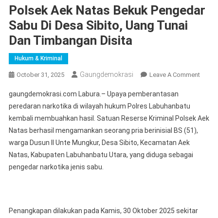
Polsek Aek Natas Bekuk Pengedar
Sabu Di Desa Sibito, Uang Tunai
Dan Timbangan Disita
Hukum & Kriminal
Gaungdemokrasi
On
October 31, 2025
Leave A Comment
Polse
gaungdemokrasi.com Labura.– Upaya pemberantasan
Aek
peredaran narkotika di wilayah hukum Polres Labuhanbatu
Natas
kembali membuahkan hasil. Satuan Reserse Kriminal Polsek Aek
Bekuk
Natas berhasil mengamankan seorang pria berinisial BS (51),
Penge
Sabu
warga Dusun II Unte Mungkur, Desa Sibito, Kecamatan Aek
Di
Natas, Kabupaten Labuhanbatu Utara, yang diduga sebagai
Desa
pengedar narkotika jenis sabu.
Sibito,
Uang
Tunai
Dan
Penangkapan dilakukan pada Kamis, 30 Oktober 2025 sekitar