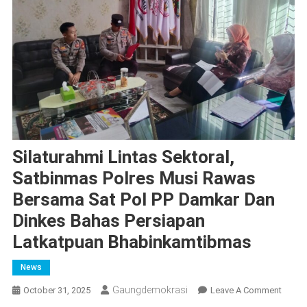
Silaturahmi Lintas Sektoral,
Satbinmas Polres Musi Rawas
Bersama Sat Pol PP Damkar Dan
Dinkes Bahas Persiapan
Latkatpuan Bhabinkamtibmas
News
Gaungdemokrasi
On
October 31, 2025
Leave A Comment
Silatu