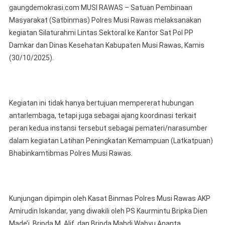
gaungdemokrasi.com MUSI RAWAS – Satuan Pembinaan
Lintas
Masyarakat (Satbinmas) Polres Musi Rawas melaksanakan
Sektor
kegiatan Silaturahmi Lintas Sektoral ke Kantor Sat Pol PP
Satbi
Damkar dan Dinas Kesehatan Kabupaten Musi Rawas, Kamis
Polres
Musi
(30/10/2025).
Rawa
Bersa
Sat
Kegiatan ini tidak hanya bertujuan mempererat hubungan
Pol
PP
antarlembaga, tetapi juga sebagai ajang koordinasi terkait
Damka
peran kedua instansi tersebut sebagai pemateri/narasumber
Dan
dalam kegiatan Latihan Peningkatan Kemampuan (Latkatpuan)
Dinke
Bhabinkamtibmas Polres Musi Rawas.
Bahas
Persia
Latka
Bhabi
Kunjungan dipimpin oleh Kasat Binmas Polres Musi Rawas AKP
Amirudin Iskandar, yang diwakili oleh PS Kaurmintu Bripka Dien
Made’i, Bripda M. Alif, dan Bripda Mahdi Wahyu Ananta.