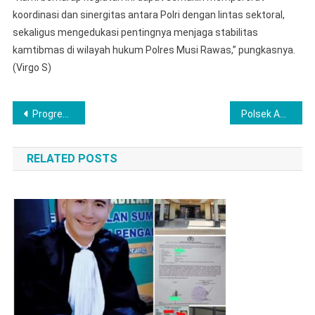
koordinasi dan sinergitas antara Polri dengan lintas sektoral,
sekaligus mengedukasi pentingnya menjaga stabilitas
kamtibmas di wilayah hukum Polres Musi Rawas,” pungkasnya.
(Virgo S)
Post
Progres Pembangunan Gedung SPPG Polres Musi Rawas Capai 60%, Diperkirakan Desember Rampung
Polsek Aek Natas Bekuk Pengedar Sabu di Desa Sibito, Uang Tunai dan Timbangan Disita
navigation
RELATED POSTS