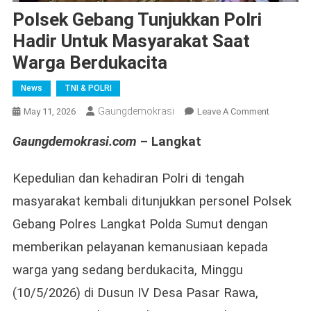
Polsek Gebang Tunjukkan Polri
Hadir Untuk Masyarakat Saat
Warga Berdukacita
News
TNI & POLRI
Gaungdemokrasi
On
May 11, 2026
Leave A Comment
Polsek
Gaungdemokrasi.com
– Langkat
Gebang
Tunjukkan
Polri
Kepedulian dan kehadiran Polri di tengah
Hadir
masyarakat kembali ditunjukkan personel Polsek
Untuk
Gebang Polres Langkat Polda Sumut dengan
Masyaraka
Saat
memberikan pelayanan kemanusiaan kepada
Warga
warga yang sedang berdukacita, Minggu
Berdukaci
(10/5/2026) di Dusun IV Desa Pasar Rawa,