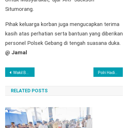
Situmorang.
Pihak keluarga korban juga mengucapkan terima
kasih atas perhatian serta bantuan yang diberikan
personel Polsek Gebang di tengah suasana duka.
@ Jamal
Post
Wakil Bupati H.Jamri Menerima Audiensi Dari Perum Bulog Cabang Labuhanbatu
Polri Hadir Bantu Warga Pesisir, Polairud Polres Langkat Timbun Halaman Masjid dan Santuni Anak Yatim
navigation
RELATED POSTS