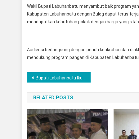
Wakil Bupati Labuhanbatu menyambut baik program yang
Kabupaten Labuhanbatu dengan Bulog dapat terus ter
mendapatkan kebutuhan pokok dengan harga yang stabil
Audiensi berlangsung dengan penuh keakraban dan diakhi
mendukung program pangan di Kabupaten Labuhanbatu.
Post
Bupati Labuhanbatu Ikuti Rapat Koordinasi Pengendalian Inflasi Daerah Tahun 2026 Secara Virtual
navigation
RELATED POSTS