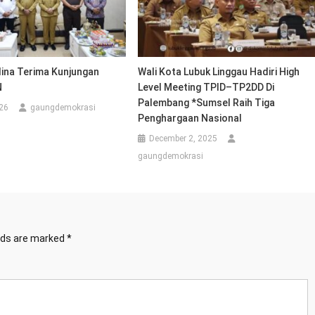
na Terima Kunjungan
Wali Kota Lubuk Linggau Hadiri High
N
Level Meeting TPID–TP2DD Di
Palembang *Sumsel Raih Tiga
26
gaungdemokrasi
Penghargaan Nasional
December 2, 2025
gaungdemokrasi
elds are marked
*