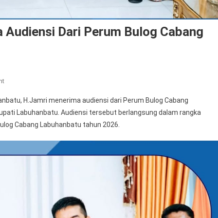
a Audiensi Dari Perum Bulog Cabang
On
nt
Wakil
nbatu, H.Jamri menerima audiensi dari Perum Bulog Cabang
Bupati
upati Labuhanbatu. Audiensi tersebut berlangsung dalam rangka
H.Jamri
 Bulog Cabang Labuhanbatu tahun 2026.
Menerima
Audiensi
Dari
Perum
Bulog
Cabang
Labuhanbatu