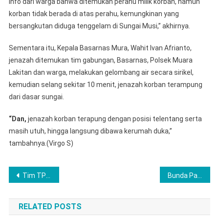
info dari warga bahwa ditemukan perahu milik korban, namun
korban tidak berada di atas perahu, kemungkinan yang
bersangkutan diduga tenggelam di Sungai Musi,” akhirnya.
Sementara itu, Kepala Basarnas Mura, Wahit Ivan Afrianto,
jenazah ditemukan tim gabungan, Basarnas, Polsek Muara
Lakitan dan warga, melakukan gelombang air secara sirikel,
kemudian selang sekitar 10 menit, jenazah korban terampung
dari dasar sungai.
“Dan,
jenazah korban terapung dengan posisi telentang serta
masih utuh, hingga langsung dibawa kerumah duka,”
tambahnya.(Virgo S)
Post
Tim TP PKK Sumatera Selatan Hadiri Lomba Rumah Cinta di Desa Sidodadi
Bunda Paud Labuhanbatu Sosialisasikan Paud Holistik Integratif
navigation
RELATED POSTS