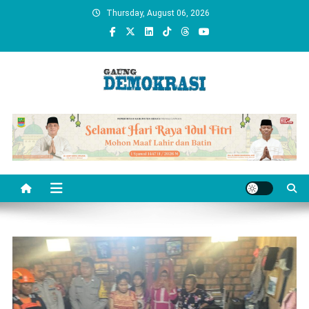
Skip
Thursday, August 06, 2026
to
content
gaungdemokrasi.com