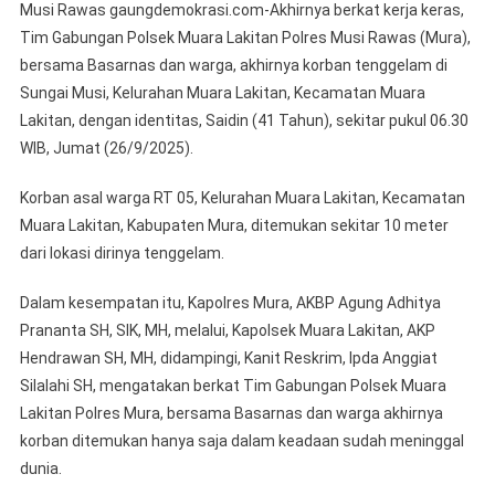
Musi Rawas gaungdemokrasi.com-Akhirnya berkat kerja keras,
Muara
Tim Gabungan Polsek Muara Lakitan Polres Musi Rawas (Mura),
Lakitan
bersama Basarnas dan warga, akhirnya korban tenggelam di
Bersama
Sungai Musi, Kelurahan Muara Lakitan, Kecamatan Muara
Basarnas
Berhasil
Lakitan, dengan identitas, Saidin (41 Tahun), sekitar pukul 06.30
Menemukan
WIB, Jumat (26/9/2025).
Jenazah
Saidin
Korban asal warga RT 05, Kelurahan Muara Lakitan, Kecamatan
Korban
Muara Lakitan, Kabupaten Mura, ditemukan sekitar 10 meter
Tenggelam
dari lokasi dirinya tenggelam.
Di
Sungai
Dalam kesempatan itu, Kapolres Mura, AKBP Agung Adhitya
Musi
Prananta SH, SIK, MH, melalui, Kapolsek Muara Lakitan, AKP
Hendrawan SH, MH, didampingi, Kanit Reskrim, Ipda Anggiat
Silalahi SH, mengatakan berkat Tim Gabungan Polsek Muara
Lakitan Polres Mura, bersama Basarnas dan warga akhirnya
korban ditemukan hanya saja dalam keadaan sudah meninggal
dunia.